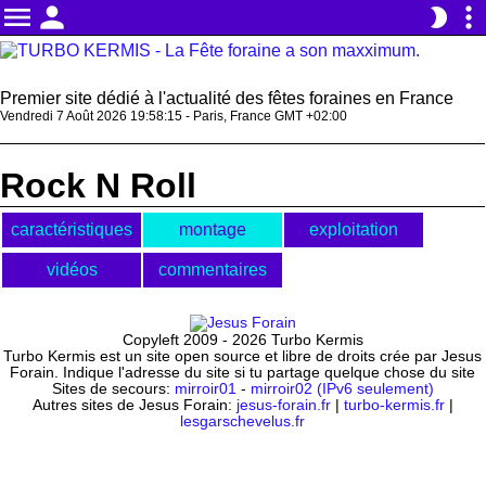
menu
person
more_vert
brightness_2
Premier site dédié à l'actualité des fêtes foraines en France
Vendredi 7 Août 2026 19:58:15 - Paris, France GMT +02:00
Rock N Roll
caractéristiques
montage
exploitation
vidéos
commentaires
Copyleft 2009 - 2026 Turbo Kermis
Turbo Kermis est un site open source et libre de droits crée par Jesus
Forain. Indique l'adresse du site si tu partage quelque chose du site
Sites de secours:
mirroir01
-
mirroir02 (IPv6 seulement)
Autres sites de Jesus Forain:
jesus-forain.fr
|
turbo-kermis.fr
|
lesgarschevelus.fr