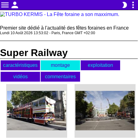
menu
person
more_vert
brightness_2
Premier site dédié à l'actualité des fêtes foraines en France
Lundi 10 Août 2026 13:53:03 - Paris, France GMT +02:00
Super Railway
caractéristiques
montage
exploitation
vidéos
commentaires