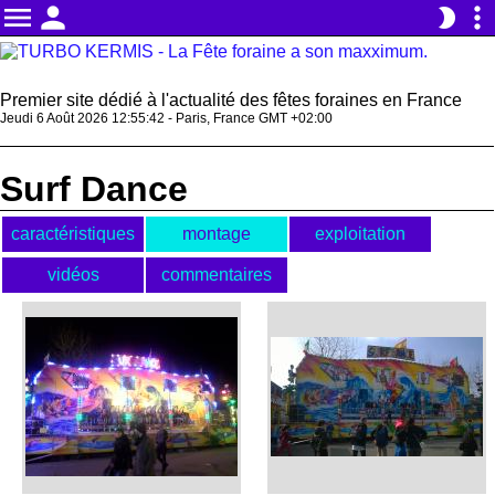
menu
person
more_vert
brightness_2
Premier site dédié à l'actualité des fêtes foraines en France
Jeudi 6 Août 2026 12:55:42 - Paris, France GMT +02:00
Surf Dance
caractéristiques
montage
exploitation
vidéos
commentaires