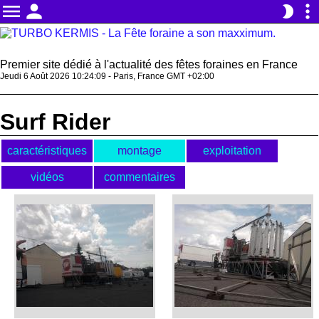
menu
person
more_vert
brightness_2
Premier site dédié à l'actualité des fêtes foraines en France
Jeudi 6 Août 2026 10:24:09 - Paris, France GMT +02:00
Surf Rider
caractéristiques
montage
exploitation
vidéos
commentaires