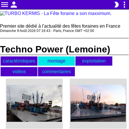
menu
person
more_vert
brightness_2
Premier site dédié à l'actualité des fêtes foraines en France
Dimanche 9 Août 2026 07:16:43 - Paris, France GMT +02:00
Techno Power (Lemoine)
caractéristiques
montage
exploitation
vidéos
commentaires