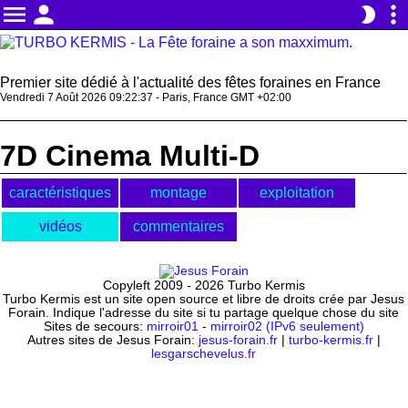
menu
person
more_vert
brightness_2
Premier site dédié à l'actualité des fêtes foraines en France
Vendredi 7 Août 2026 09:22:37 - Paris, France GMT +02:00
7D Cinema Multi-D
caractéristiques
montage
exploitation
vidéos
commentaires
Copyleft 2009 - 2026 Turbo Kermis
Turbo Kermis est un site open source et libre de droits crée par Jesus
Forain. Indique l'adresse du site si tu partage quelque chose du site
Sites de secours:
mirroir01
-
mirroir02 (IPv6 seulement)
Autres sites de Jesus Forain:
jesus-forain.fr
|
turbo-kermis.fr
|
lesgarschevelus.fr