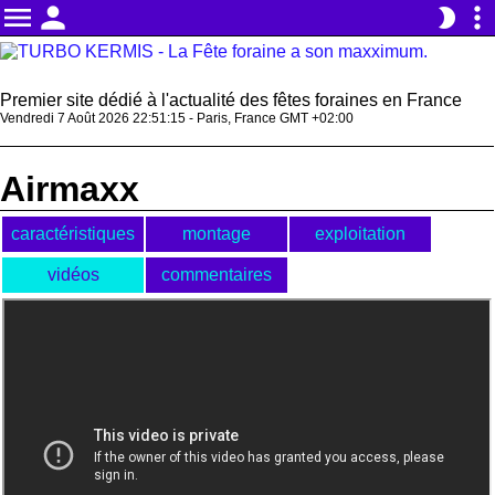
menu
person
more_vert
brightness_2
Premier site dédié à l'actualité des fêtes foraines en France
Vendredi 7 Août 2026 22:51:15 - Paris, France GMT +02:00
Airmaxx
caractéristiques
montage
exploitation
vidéos
commentaires