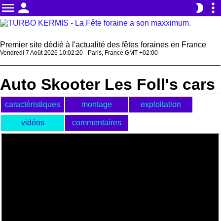
menu
person
more_vert
brightness_2
Premier site dédié à l'actualité des fêtes foraines en France
Vendredi 7 Août 2026 10:02:20 - Paris, France GMT +02:00
Auto Skooter Les Foll's cars
caractéristiques
montage
exploitation
vidéos
commentaires