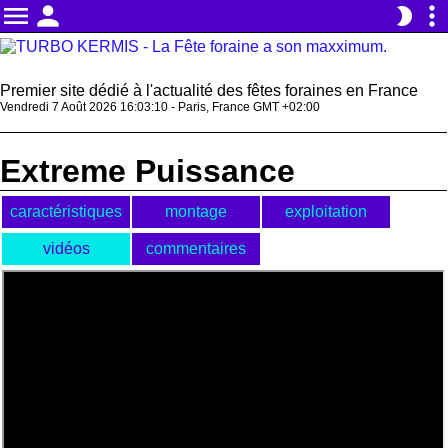
menu
person
more_vert
brightness_2
Premier site dédié à l'actualité des fêtes foraines en France
Vendredi 7 Août 2026 16:03:10 - Paris, France GMT +02:00
Extreme Puissance
caractéristiques
montage
exploitation
vidéos
commentaires