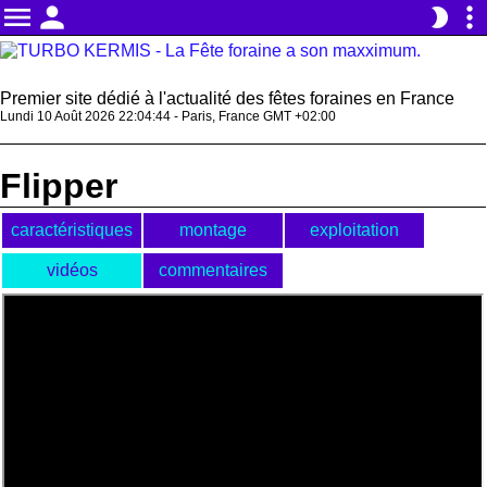
menu
person
more_vert
brightness_2
Premier site dédié à l'actualité des fêtes foraines en France
Lundi 10 Août 2026 22:04:45 - Paris, France GMT +02:00
Flipper
caractéristiques
montage
exploitation
vidéos
commentaires