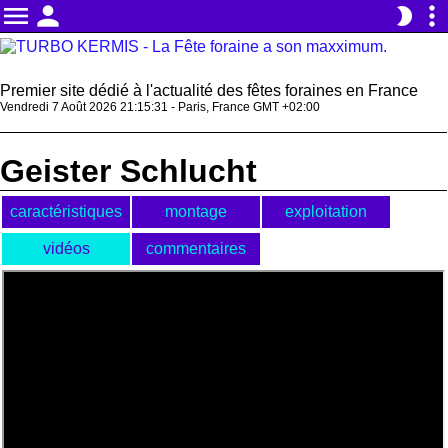
menu
person
more_vert
brightness_2
Premier site dédié à l'actualité des fêtes foraines en France
Vendredi 7 Août 2026 21:15:32 - Paris, France GMT +02:00
Geister Schlucht
caractéristiques
montage
exploitation
vidéos
commentaires