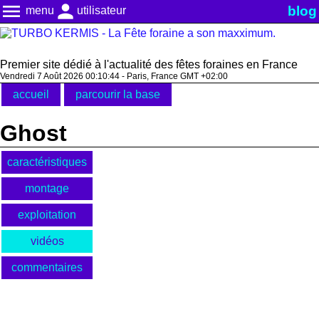
menu
person
blog
menu
utilisateur
Premier site dédié à l'actualité des fêtes foraines en France
Vendredi 7 Août 2026 00:10:44 - Paris, France GMT +02:00
accueil
parcourir la base
Ghost
caractéristiques
montage
exploitation
vidéos
commentaires