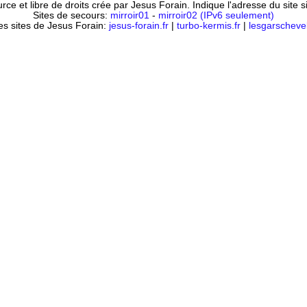
ce et libre de droits crée par Jesus Forain. Indique l'adresse du site 
Sites de secours:
mirroir01
-
mirroir02 (IPv6 seulement)
es sites de Jesus Forain:
jesus-forain.fr
|
turbo-kermis.fr
|
lesgarschevel