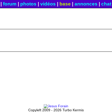
|
forum
|
photos
|
vidéos
|
base
|
annonces
|
chat
Copyleft 2009 - 2026 Turbo Kermis