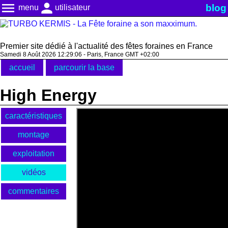
menu
person
blog
menu
utilisateur
Premier site dédié à l'actualité des fêtes foraines en France
Samedi 8 Août 2026 12:29:07 - Paris, France GMT +02:00
accueil
parcourir la base
High Energy
caractéristiques
montage
exploitation
vidéos
commentaires