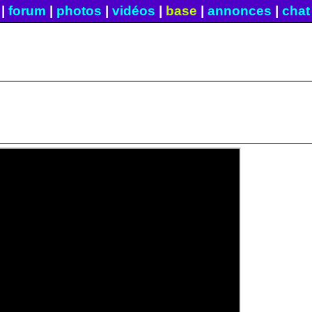
|
forum
|
photos
|
vidéos
|
base
|
annonces
|
chat