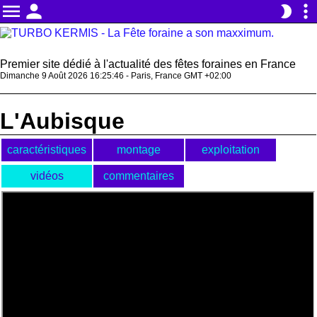
menu
person
more_vert
brightness_2
Premier site dédié à l'actualité des fêtes foraines en France
Dimanche 9 Août 2026 16:25:46 - Paris, France GMT +02:00
L'Aubisque
caractéristiques
montage
exploitation
vidéos
commentaires