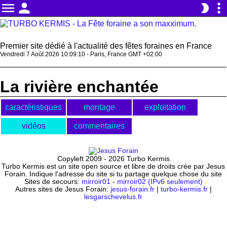
menu
person
more_vert
brightness_2
Premier site dédié à l'actualité des fêtes foraines en France
Vendredi 7 Août 2026 10:09:10 - Paris, France GMT +02:00
La rivière enchantée
caractéristiques
montage
exploitation
vidéos
commentaires
Copyleft 2009 - 2026 Turbo Kermis
Turbo Kermis est un site open source et libre de droits crée par Jesus
Forain. Indique l'adresse du site si tu partage quelque chose du site
Sites de secours:
mirroir01
-
mirroir02 (IPv6 seulement)
Autres sites de Jesus Forain:
jesus-forain.fr
|
turbo-kermis.fr
|
lesgarschevelus.fr