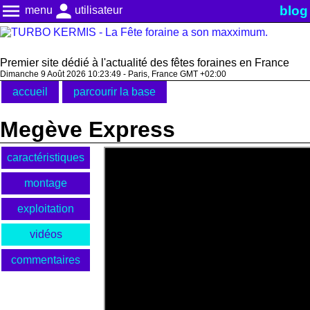
menu
person
blog
menu
utilisateur
Premier site dédié à l'actualité des fêtes foraines en France
Dimanche 9 Août 2026 10:23:49 - Paris, France GMT +02:00
accueil
parcourir la base
Megève Express
caractéristiques
montage
exploitation
vidéos
commentaires