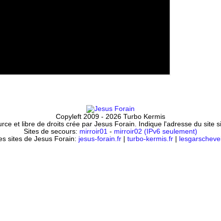
Copyleft 2009 - 2026 Turbo Kermis
ce et libre de droits crée par Jesus Forain. Indique l'adresse du site 
Sites de secours:
mirroir01
-
mirroir02 (IPv6 seulement)
es sites de Jesus Forain:
jesus-forain.fr
|
turbo-kermis.fr
|
lesgarschevel