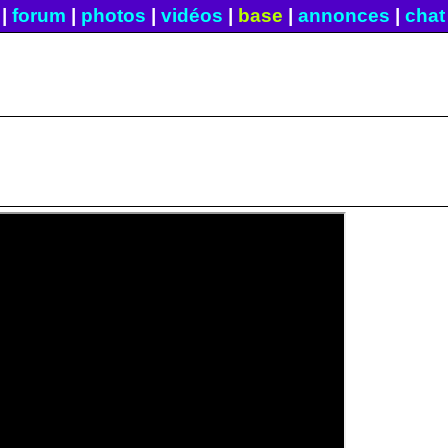
|
forum
|
photos
|
vidéos
|
base
|
annonces
|
chat