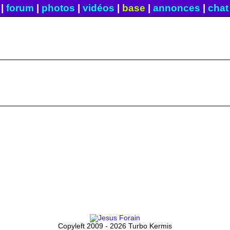
|
forum
|
photos
|
vidéos
|
base
|
annonces
|
chat
Copyleft 2009 - 2026 Turbo Kermis