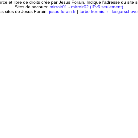
ce et libre de droits crée par Jesus Forain. Indique l'adresse du site 
Sites de secours:
mirroir01
-
mirroir02 (IPv6 seulement)
es sites de Jesus Forain:
jesus-forain.fr
|
turbo-kermis.fr
|
lesgarschevel