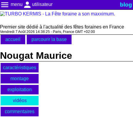
menu
person
blog
menu
utilisateur
Premier site dédié à l'actualité des fêtes foraines en France
Vendredi 7 Août 2026 14:38:25 - Paris, France GMT +02:00
accueil
parcourir la base
Nougat Maurice
caractéristiques
montage
exploitation
vidéos
commentaires