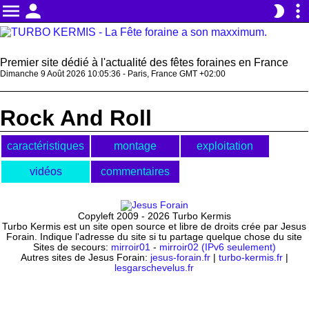
menu
person
more_vert
brightness_2
Premier site dédié à l'actualité des fêtes foraines en France
Dimanche 9 Août 2026 10:05:37 - Paris, France GMT +02:00
Rock And Roll
caractéristiques
montage
exploitation
vidéos
commentaires
Copyleft 2009 - 2026 Turbo Kermis
Turbo Kermis est un site open source et libre de droits crée par Jesus
Forain. Indique l'adresse du site si tu partage quelque chose du site
Sites de secours:
mirroir01
-
mirroir02 (IPv6 seulement)
Autres sites de Jesus Forain:
jesus-forain.fr
|
turbo-kermis.fr
|
lesgarschevelus.fr