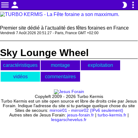
menu
person
more_vert
brightness_2
Premier site dédié à l'actualité des fêtes foraines en France
Vendredi 7 Août 2026 20:51:27 - Paris, France GMT +02:00
Sky Lounge Wheel
caractéristiques
montage
exploitation
vidéos
commentaires
Copyleft 2009 - 2026 Turbo Kermis
Turbo Kermis est un site open source et libre de droits crée par Jesus
Forain. Indique l'adresse du site si tu partage quelque chose du site
Sites de secours:
mirroir01
-
mirroir02 (IPv6 seulement)
Autres sites de Jesus Forain:
jesus-forain.fr
|
turbo-kermis.fr
|
lesgarschevelus.fr