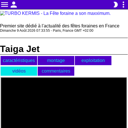
menu
person
more_vert
brightness_2
Premier site dédié à l'actualité des fêtes foraines en France
Dimanche 9 Août 2026 07:33:55 - Paris, France GMT +02:00
Taiga Jet
caractéristiques
montage
exploitation
vidéos
commentaires