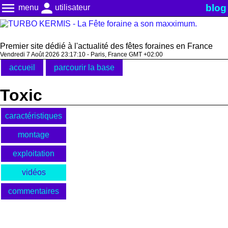
menu
person
blog
menu
utilisateur
Premier site dédié à l'actualité des fêtes foraines en France
Vendredi 7 Août 2026 23:17:11 - Paris, France GMT +02:00
accueil
parcourir la base
Toxic
caractéristiques
montage
exploitation
vidéos
commentaires