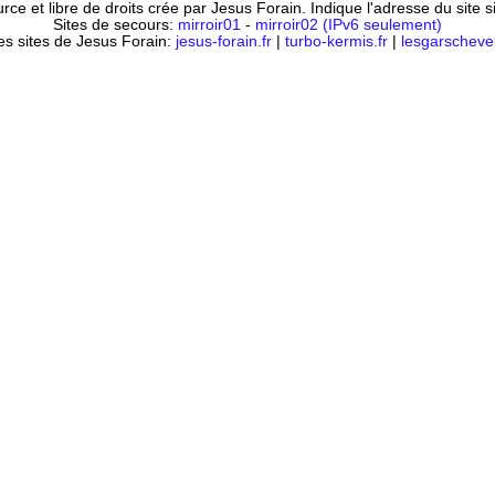
ce et libre de droits crée par Jesus Forain. Indique l'adresse du site 
Sites de secours:
mirroir01
-
mirroir02 (IPv6 seulement)
es sites de Jesus Forain:
jesus-forain.fr
|
turbo-kermis.fr
|
lesgarschevel