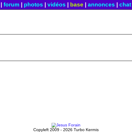
|
forum
|
photos
|
vidéos
|
base
|
annonces
|
chat
Copyleft 2009 - 2026 Turbo Kermis