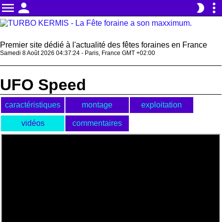
menu
person
more_vert
brightness_2
Premier site dédié à l'actualité des fêtes foraines en France
Samedi 8 Août 2026 04:37:25 - Paris, France GMT +02:00
UFO Speed
caractéristiques
montage
exploitation
vidéos
commentaires