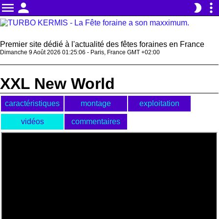
menu
person
more_vert
brightness_2
Premier site dédié à l'actualité des fêtes foraines en France
Dimanche 9 Août 2026 01:25:06 - Paris, France GMT +02:00
XXL New World
caractéristiques
montage
exploitation
vidéos
commentaires