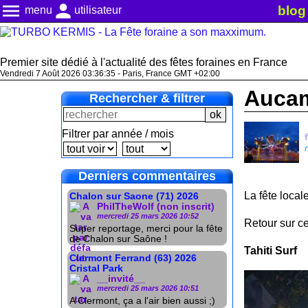
menu
person
blog
menu
utilisateur
Premier site dédié à l'actualité des fêtes foraines en France
Vendredi 7 Août 2026 03:36:37 - Paris, France GMT +02:00
Aucam
Rechercher & filtrer
Filtrer par année / mois
Derniers commentaires
La fête local
Chalon sur Saone (71) 2026
PhilTheWolf (non inscrit)
mercredi 25 mars 2026 10:52
Retour sur c
Super reportage, merci pour la fête
de Chalon sur Saône !
Tahiti Surf
Clermont Ferrand (63) 2026
Cristal Park
__invité__
mercredi 25 mars 2026 10:51
A Clermont, ça a l'air bien aussi ;)