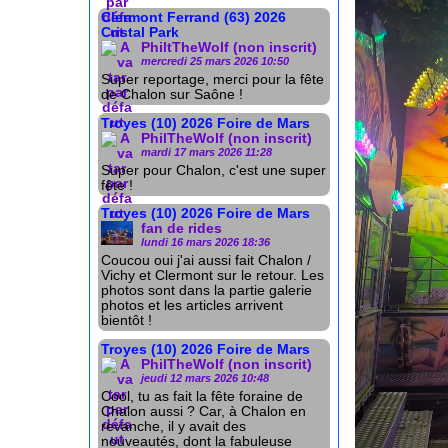
Clermont Ferrand (63) 2026
Cristal Park
PhiltTheWolf (non inscrit)
mercredi 25 mars 2026 10:50
Super reportage, merci pour la fête
de Chalon sur Saône !
Troyes (10) 2026 Foire de Mars
PhilTheWolf (non inscrit)
mardi 17 mars 2026 11:28
Super pour Chalon, c'est une super
fête !
Troyes (10) 2026 Foire de Mars
fan de rides
lundi 16 mars 2026 18:36
Coucou oui j'ai aussi fait Chalon /
Vichy et Clermont sur le retour. Les
photos sont dans la partie galerie
photos et les articles arrivent
bientôt !
Troyes (10) 2026 Foire de Mars
PhilTheWolf (non inscrit)
jeudi 12 mars 2026 10:48
Cool, tu as fait la fête foraine de
Chalon aussi ? Car, à Chalon en
revanche, il y avait des
nouveautés, dont la fabuleuse