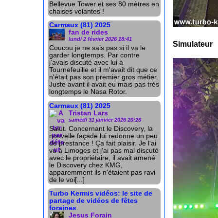
Bellevue Tower et ses 80 mètres en
chaises volantes !
Carmaux (81) 2025
fan de rides
lundi 2 février 2026 18:41
Simulateur
Coucou je ne sais pas si il va le
garder longtemps. Par contre
j'avais discuté avec lui à
Tournefeuille et il m'avait dit que ce
n'était pas son premier gros métier.
Juste avant il avait eu mais pas très
longtemps le Nasa Rotor.
Carmaux (81) 2025
Tristan Lars
samedi 31 janvier 2026 20:26
Salut. Concernant le Discovery, la
nouvelle façade lui redonne un peu
de prestance ! Ça fait plaisir. Je l'ai
vu à Limoges et j'ai pas mal discuté
avec le propriétaire, il avait amené
le Discovery chez KMG,
apparemment ils n'étaient pas ravi
de le voi[...]
Turbo Kermis vidéos: le site de
partage de vidéos de fêtes
foraines
Jesus Forain