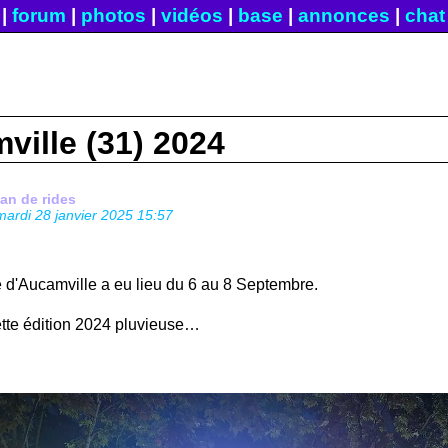
|
forum
|
photos
|
vidéos
|
base
|
annonces
|
chat
ville (31) 2024
fan de rides
mardi 28 janvier 2025 15:57
e d'Aucamville a eu lieu du 6 au 8 Septembre.
ette édition 2024 pluvieuse…