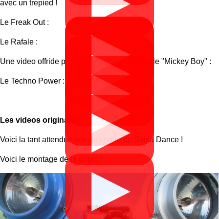
▶
avec un trepied !
Le Freak Out :
▶
▶
Le Rafale :
▶
Une video offride peu courante : un enfantin le "Mickey Boy" :
▶
Le Techno Power :
▶
▶
Les videos originales :
Voici la tant attendue vue du centre du Salsa Dance !
Voici le montage de la gopro !
▶