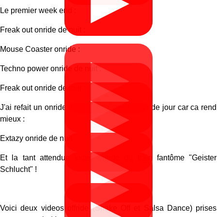
▶
▶
Le premier week end :
Freak out onride de nuit :
Mouse Coaster onride :
▶
Techno power onride de nuit :
▶
Freak out onride de jour :
▶
J'ai refait un onride du Techno Power mais de jour car ca rend
▶
mieux :
Extazy onride de nuit :
▶
Et la tant attendue video onride du train fantôme "Geister
▶
Schlucht" !
Voici deux videos offride (Shake Off et Salsa Dance) prises