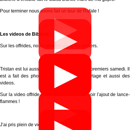
Pour terminer nous avons fait un tour de Rafale !
▶
▶
Les videos de Bibiche :
Sur les offrides, nous sommes dans les metiers.
▶
▶
▶
▶
▶
Tristan est lui aussi passé à Brive les deux premiers samedi. Il
est a fait des photos dans la section reportage et aussi des
videos.
Sur la video offride du Shake Off, on peut voir l'ajout de lance-
▶
▶
flammes !
J'ai pris plein de videos pendant la fête.