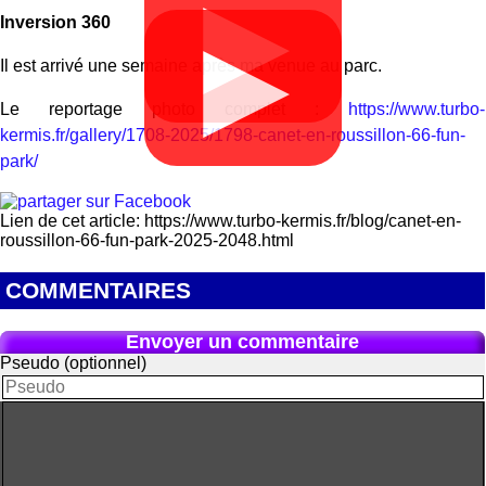
▶
Inversion 360
▶
Il est arrivé une semaine après ma venue au parc.
Le reportage photo complet :
https://www.turbo-
kermis.fr/gallery/1708-2025/1798-canet-en-roussillon-66-fun-
park/
Lien de cet article: https://www.turbo-kermis.fr/blog/canet-en-
roussillon-66-fun-park-2025-2048.html
COMMENTAIRES
Envoyer un commentaire
Pseudo (optionnel)