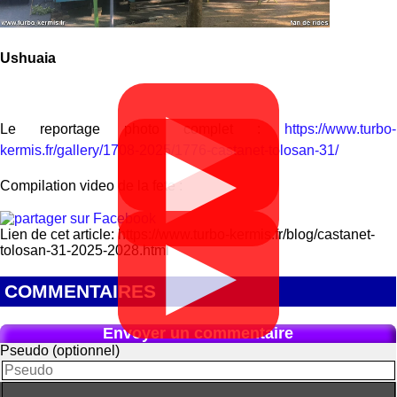
Ushuaia
▶
Le reportage photo complet :
https://www.turbo-
▶
kermis.fr/gallery/1708-2025/1776-castanet-tolosan-31/
Compilation video de la fete :
Lien de cet article: https://www.turbo-kermis.fr/blog/castanet-
▶
tolosan-31-2025-2028.html
COMMENTAIRES
Envoyer un commentaire
Pseudo (optionnel)