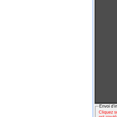
Envoi d'i
Cliquez su
est ajout