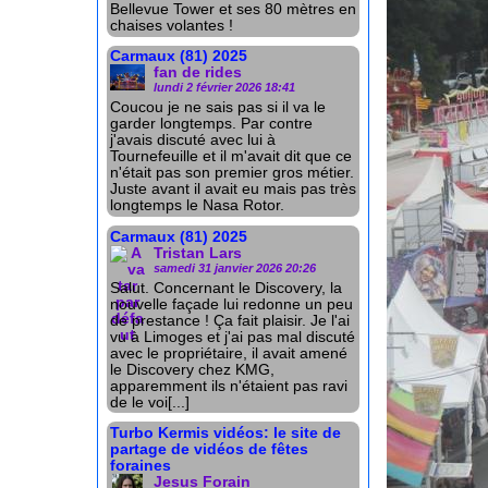
Bellevue Tower et ses 80 mètres en
chaises volantes !
Carmaux (81) 2025
fan de rides
lundi 2 février 2026 18:41
Coucou je ne sais pas si il va le
garder longtemps. Par contre
j'avais discuté avec lui à
Tournefeuille et il m'avait dit que ce
n'était pas son premier gros métier.
Juste avant il avait eu mais pas très
longtemps le Nasa Rotor.
Carmaux (81) 2025
Tristan Lars
samedi 31 janvier 2026 20:26
Salut. Concernant le Discovery, la
nouvelle façade lui redonne un peu
de prestance ! Ça fait plaisir. Je l'ai
vu à Limoges et j'ai pas mal discuté
avec le propriétaire, il avait amené
le Discovery chez KMG,
apparemment ils n'étaient pas ravi
de le voi[...]
Turbo Kermis vidéos: le site de
partage de vidéos de fêtes
foraines
Jesus Forain