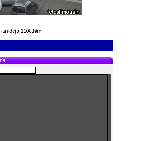
-1-an-deja-1108.html
re