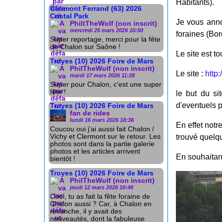
Habitants).
Clermont Ferrand (63) 2026
Cristal Park
Je vous anno
PhiltTheWolf (non inscrit)
mercredi 25 mars 2026 10:50
foraines (Bo
Super reportage, merci pour la fête
de Chalon sur Saône !
Le site est to
Troyes (10) 2026 Foire de Mars
PhilTheWolf (non inscrit)
Le site :
http
mardi 17 mars 2026 11:28
Super pour Chalon, c'est une super
fête !
le but du si
d'eventuels p
Troyes (10) 2026 Foire de Mars
fan de rides
lundi 16 mars 2026 18:36
En effet notr
Coucou oui j'ai aussi fait Chalon /
trouvé quelqu
Vichy et Clermont sur le retour. Les
photos sont dans la partie galerie
photos et les articles arrivent
En souhaitan
bientôt !
Troyes (10) 2026 Foire de Mars
PhilTheWolf (non inscrit)
jeudi 12 mars 2026 10:48
Cool, tu as fait la fête foraine de
Chalon aussi ? Car, à Chalon en
revanche, il y avait des
nouveautés, dont la fabuleuse