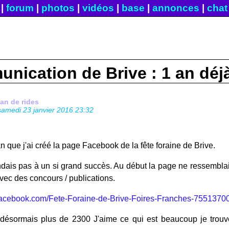
|
forum
|
photos
|
vidéos
|
base
|
annonces
|
chat
nication de Brive : 1 an déjà
fan de rides
samedi 23 janvier 2016 23:32
an que j'ai créé la page Facebook de la fête foraine de Brive.
ndais pas à un si grand succès. Au début la page ne ressemblai
 avec des concours / publications.
facebook.com/Fete-Foraine-de-Brive-Foires-Franches-7551370
désormais plus de 2300 J'aime ce qui est beaucoup je trouv