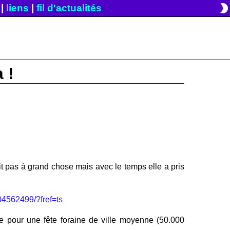
brightness_2
|
liens
|
fil d'actualités
 !
t pas à grand chose mais avec le temps elle a pris
04562499/?fref=ts
e pour une fête foraine de ville moyenne (50.000