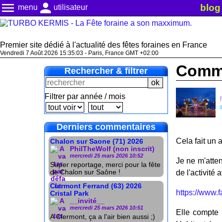
menu
person
blog
menu
utilisateur
Premier site dédié à l'actualité des fêtes foraines en France
Vendredi 7 Août 2026 15:35:04 - Paris, France GMT +02:00
Commu
Rechercher & filtrer
Filtrer par année / mois
Derniers commentaires
Cela fait un 
Chalon sur Saone (71) 2026
PhilTheWolf (non inscrit)
mercredi 25 mars 2026 10:52
Je ne m'atte
Super reportage, merci pour la fête
de Chalon sur Saône !
de l'activité
Clermont Ferrand (63) 2026
https://www.
Cristal Park
__invité__
mercredi 25 mars 2026 10:51
Elle compte 
A Clermont, ça a l'air bien aussi ;)