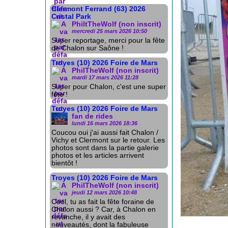
Clermont Ferrand (63) 2026
Cristal Park
PhiltTheWolf (non inscrit)
mercredi 25 mars 2026 10:50
Super reportage, merci pour la fête
de Chalon sur Saône !
Troyes (10) 2026 Foire de Mars
PhilTheWolf (non inscrit)
mardi 17 mars 2026 11:28
Super pour Chalon, c'est une super
fête !
Troyes (10) 2026 Foire de Mars
fan de rides
lundi 16 mars 2026 18:36
Coucou oui j'ai aussi fait Chalon /
Vichy et Clermont sur le retour. Les
photos sont dans la partie galerie
photos et les articles arrivent
bientôt !
Troyes (10) 2026 Foire de Mars
PhilTheWolf (non inscrit)
jeudi 12 mars 2026 10:48
Cool, tu as fait la fête foraine de
Chalon aussi ? Car, à Chalon en
revanche, il y avait des
nouveautés, dont la fabuleuse