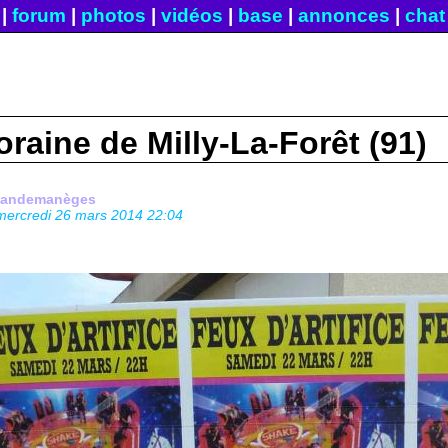
|
forum
|
photos
|
vidéos
|
base
|
annonces
|
chat
oraine de Milly-La-Forêt (91)
fandemanèges
mercredi 26 mars 2014 22:04