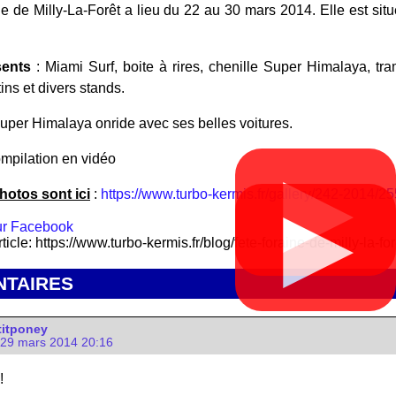
ne de Milly-La-Forêt a lieu du 22 au 30 mars 2014. Elle est si
sents
: Miami Surf, boite à rires, chenille Super Himalaya, tr
ins et divers stands.
Super Himalaya onride avec ses belles voitures.
ompilation en vidéo
▶
hotos sont ici
:
https://www.turbo-kermis.fr/gallery/242-2014/255
▶
rticle: https://www.turbo-kermis.fr/blog/fete-foraine-de-milly-la-f
TAIRES
itponey
29 mars 2014 20:16
!