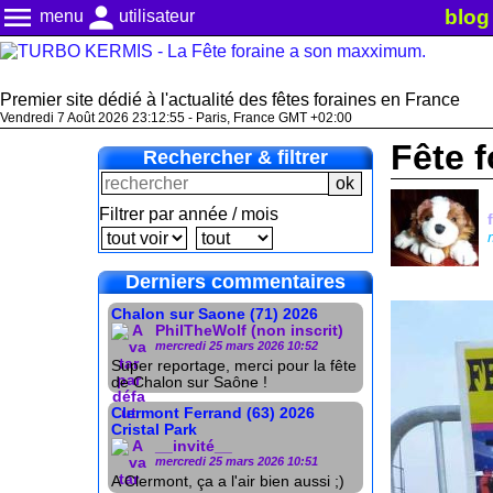
menu
person
blog
menu
utilisateur
Premier site dédié à l'actualité des fêtes foraines en France
Vendredi 7 Août 2026 23:12:56 - Paris, France GMT +02:00
Fête f
Rechercher & filtrer
Filtrer par année / mois
Derniers commentaires
Chalon sur Saone (71) 2026
PhilTheWolf (non inscrit)
mercredi 25 mars 2026 10:52
Super reportage, merci pour la fête
de Chalon sur Saône !
Clermont Ferrand (63) 2026
Cristal Park
__invité__
mercredi 25 mars 2026 10:51
A Clermont, ça a l'air bien aussi ;)