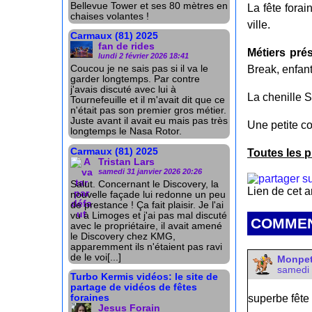
Bellevue Tower et ses 80 mètres en
La fête forai
chaises volantes !
ville.
Carmaux (81) 2025
fan de rides
Métiers pré
lundi 2 février 2026 18:41
Coucou je ne sais pas si il va le
Break, enfant
garder longtemps. Par contre
j'avais discuté avec lui à
La chenille 
Tournefeuille et il m'avait dit que ce
n'était pas son premier gros métier.
Juste avant il avait eu mais pas très
Une petite c
longtemps le Nasa Rotor.
Carmaux (81) 2025
Toutes les p
Tristan Lars
samedi 31 janvier 2026 20:26
Salut. Concernant le Discovery, la
Lien de cet a
nouvelle façade lui redonne un peu
de prestance ! Ça fait plaisir. Je l'ai
vu à Limoges et j'ai pas mal discuté
COMMEN
avec le propriétaire, il avait amené
le Discovery chez KMG,
apparemment ils n'étaient pas ravi
de le voi[...]
Monpet
samedi 
Turbo Kermis vidéos: le site de
partage de vidéos de fêtes
foraines
superbe fête 
Jesus Forain