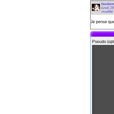
fande
lundi 2
modifié
Je pense que 
Pseudo (opt