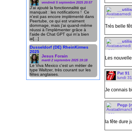
vendredi 5 septembre 2025 20:57
J'ai ajouté la fonctionnalité qui
__utili
manquait : les notifications ! Ce
samedi 
n'est pas encore implémenté dans
Peertube, ce qui est vraiment
dommage, mais j'ai quand-même
Trés belle fê
réussi à l'implémenter grâce à
l'aide de Chat GPT qui m'a bien
ai[...]
__utili
samedi 
Dusseldorf (DE) RheinKirmes
2025
Jesus Forain
Les nouvelle
mardi 2 septembre 2025 19:18
Le Viva Mexico c'est un métier de
type Waltzer, très courant sur les
Pat 91
fêtes anglaises.
lundi 3
Je connais bi
Pegp (n
dimanch
la fête dure 