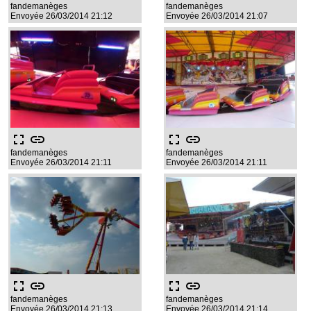
fandemanèges
fandemanèges
Envoyée 26/03/2014 21:12
Envoyée 26/03/2014 21:07
fullscreen
link
fullscreen
link
fandemanèges
fandemanèges
Envoyée 26/03/2014 21:11
Envoyée 26/03/2014 21:11
fullscreen
link
fullscreen
link
fandemanèges
fandemanèges
Envoyée 26/03/2014 21:13
Envoyée 26/03/2014 21:14