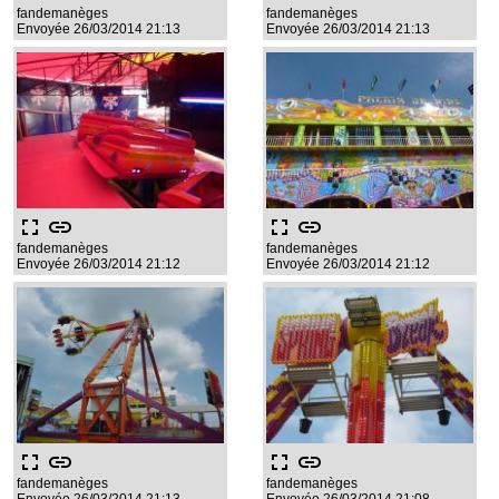
fandemanèges
fandemanèges
Envoyée 26/03/2014 21:13
Envoyée 26/03/2014 21:13
fullscreen
link
fullscreen
link
fandemanèges
fandemanèges
Envoyée 26/03/2014 21:12
Envoyée 26/03/2014 21:12
fullscreen
link
fullscreen
link
fandemanèges
fandemanèges