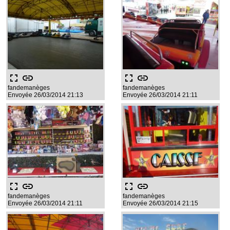
fullscreen
link
fullscreen
link
fandemanèges
fandemanèges
Envoyée 26/03/2014 21:13
Envoyée 26/03/2014 21:11
fullscreen
link
fullscreen
link
fandemanèges
fandemanèges
Envoyée 26/03/2014 21:11
Envoyée 26/03/2014 21:15