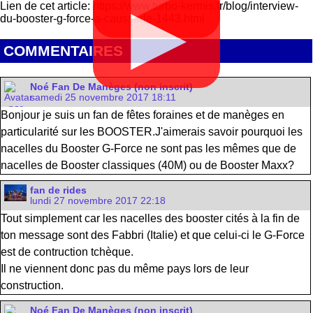
Lien de cet article: https://www.turbo-kermis.fr/blog/interview-
▶
du-booster-g-force-a-caussade-1443.html
COMMENTAIRES
Noé Fan De Manèges (non inscrit)
samedi 25 novembre 2017 18:11
Bonjour je suis un fan de fêtes foraines et de manèges en
particularité sur les BOOSTER.J'aimerais savoir pourquoi les
nacelles du Booster G-Force ne sont pas les mêmes que de
nacelles de Booster classiques (40M) ou de Booster Maxx?
fan de rides
lundi 27 novembre 2017 22:18
Tout simplement car les nacelles des booster cités à la fin de
ton message sont des Fabbri (Italie) et que celui-ci le G-Force
est de contruction tchèque.
Il ne viennent donc pas du même pays lors de leur
construction.
Noé Fan De Manèges (non inscrit)