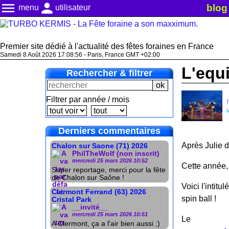
menu
person
blog
menu
utilisateur
Premier site dédié à l'actualité des fêtes foraines en France
Samedi 8 Août 2026 17:08:56 - Paris, France GMT +02:00
L'equ
Rechercher & filtrer
Filtrer par année / mois
Derniers commentaires
Après Julie d
Chalon sur Saone (71) 2026
PhilTheWolf (non inscrit)
mercredi 25 mars 2026 10:52
Cette année, 
Super reportage, merci pour la fête
de Chalon sur Saône !
Voici l'intitu
Clermont Ferrand (63) 2026
spin ball !
Cristal Park
__invité__
mercredi 25 mars 2026 10:51
L
A Clermont, ça a l'air bien aussi ;)