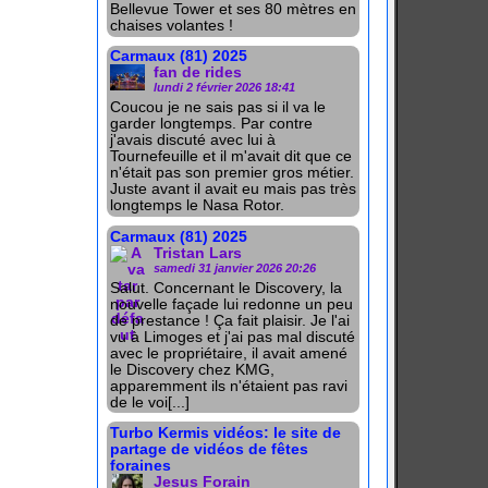
Bellevue Tower et ses 80 mètres en
chaises volantes !
Carmaux (81) 2025
fan de rides
lundi 2 février 2026 18:41
Coucou je ne sais pas si il va le
garder longtemps. Par contre
j'avais discuté avec lui à
Tournefeuille et il m'avait dit que ce
n'était pas son premier gros métier.
Juste avant il avait eu mais pas très
longtemps le Nasa Rotor.
Carmaux (81) 2025
Tristan Lars
samedi 31 janvier 2026 20:26
Salut. Concernant le Discovery, la
nouvelle façade lui redonne un peu
de prestance ! Ça fait plaisir. Je l'ai
vu à Limoges et j'ai pas mal discuté
avec le propriétaire, il avait amené
le Discovery chez KMG,
apparemment ils n'étaient pas ravi
de le voi[...]
Turbo Kermis vidéos: le site de
partage de vidéos de fêtes
foraines
Jesus Forain