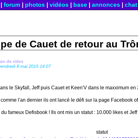
|
forum
|
photos
|
vidéos
|
base
|
annonces
|
chat
ipe de Cauet de retour au Trô
fan de rides
vendredi 8 mai 2015 14:07
ans le Skyfall, Jeff puis Cauet et Keen'V dans le maxximum en 2
comme l'an dernier ils ont lancé le défi sur la page Facebook of
lé du fameux Defisbook ! Ils ont mis un statut : 10.000 likes et Je
e statut 