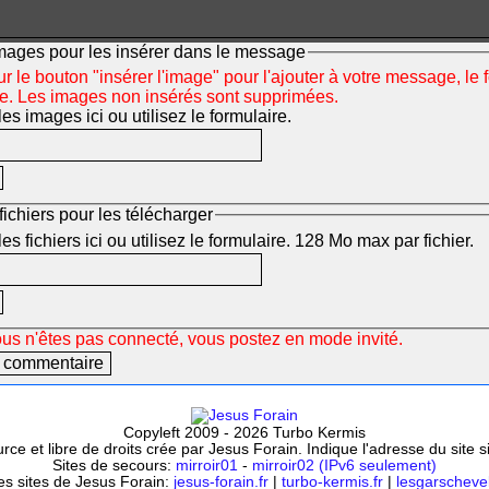
mages pour les insérer dans le message
r le bouton "insérer l'image" pour l'ajouter à votre message, le 
ée. Les images non insérés sont supprimées.
s images ici ou utilisez le formulaire.
fichiers pour les télécharger
s fichiers ici ou utilisez le formulaire. 128 Mo max par fichier.
ous n'êtes pas connecté, vous postez en mode invité.
Copyleft 2009 - 2026 Turbo Kermis
ce et libre de droits crée par Jesus Forain. Indique l'adresse du site 
Sites de secours:
mirroir01
-
mirroir02 (IPv6 seulement)
es sites de Jesus Forain:
jesus-forain.fr
|
turbo-kermis.fr
|
lesgarschevel