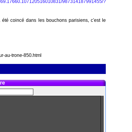
281669.17660.107120516010831/987314187991455/?
a été coincé dans les bouchons parisiens, c'est le
our-au-trone-850.html
re