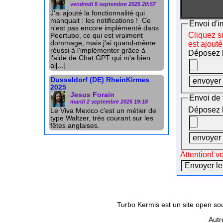
vendredi 5 septembre 2025 20:57
J'ai ajouté la fonctionnalité qui
manquait : les notifications ! Ce
Envoi d'i
n'est pas encore implémenté dans
Cliquez su
Peertube, ce qui est vraiment
dommage, mais j'ai quand-même
est ajout
réussi à l'implémenter grâce à
Déposez le
l'aide de Chat GPT qui m'a bien
ai[...]
Dusseldorf (DE) RheinKirmes
2025
Jesus Forain
Envoi de 
mardi 2 septembre 2025 19:18
Déposez le
Le Viva Mexico c'est un métier de
type Waltzer, très courant sur les
fêtes anglaises.
Attention! v
Turbo Kermis est un site open sour
Autr