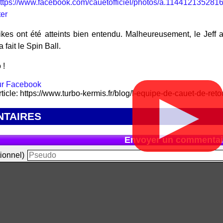
ttps://www.facebook.com/cauetofficiel/photos/a.114412135
er
ikes ont été atteints bien entendu. Malheureusement, le Jeff 
a fait le Spin Ball.
 !
rticle: https://www.turbo-kermis.fr/blog/l-equipe-de-cauet-de-ret
▶
TAIRES
Envoyer un commentai
ionnel)