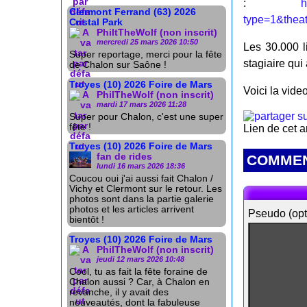
:
h
Clermont Ferrand (63) 2026
type=1&theat
Cristal Park
PhiltTheWolf (non inscrit)
mercredi 25 mars 2026 10:50
Les 30.000 l
Super reportage, merci pour la fête
stagiaire qui 
de Chalon sur Saône !
Troyes (10) 2026 Foire de Mars
Voici la video
PhilTheWolf (non inscrit)
mardi 17 mars 2026 11:28
Super pour Chalon, c'est une super
fête !
Lien de cet a
Troyes (10) 2026 Foire de Mars
fan de rides
COMMEN
lundi 16 mars 2026 18:36
Coucou oui j'ai aussi fait Chalon /
Vichy et Clermont sur le retour. Les
photos sont dans la partie galerie
photos et les articles arrivent
Pseudo (opt
bientôt !
Troyes (10) 2026 Foire de Mars
PhilTheWolf (non inscrit)
jeudi 12 mars 2026 10:48
Cool, tu as fait la fête foraine de
Chalon aussi ? Car, à Chalon en
revanche, il y avait des
nouveautés, dont la fabuleuse