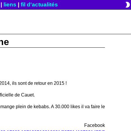
brightness_2
|
liens
|
fil d'actualités
ne
014, ils sont de retour en 2015 !
ficielle de Cauet.
ff mange plein de kebabs. A 30.000 likes il va faire le
Facebook