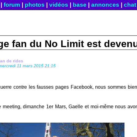
|
forum
|
photos
|
vidéos
|
base
|
annonces
|
chat
ge fan du No Limit est devenu
fan de rides
mercredi 11 mars 2015 21:15
uerre contre les fausses pages Facebook, nous sommes bien 
e meeting, dimanche 1er Mars, Gaelle et moi-même nous avon