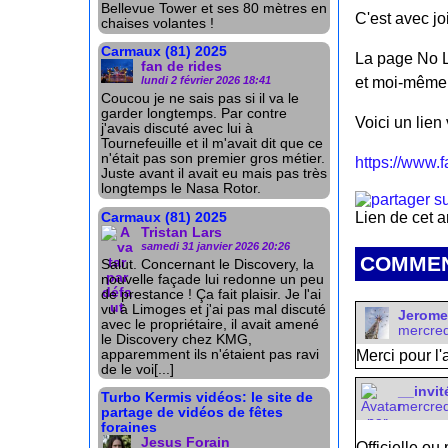
Bellevue Tower et ses 80 mètres en
C'est avec jo
chaises volantes !
Carmaux (81) 2025
La page No L
fan de rides
lundi 2 février 2026 18:41
et moi-même 
Coucou je ne sais pas si il va le
garder longtemps. Par contre
Voici un lien 
j'avais discuté avec lui à
Tournefeuille et il m'avait dit que ce
n'était pas son premier gros métier.
https://www.
Juste avant il avait eu mais pas très
longtemps le Nasa Rotor.
Lien de cet a
Carmaux (81) 2025
Tristan Lars
samedi 31 janvier 2026 20:26
COMMEN
Salut. Concernant le Discovery, la
nouvelle façade lui redonne un peu
de prestance ! Ça fait plaisir. Je l'ai
vu à Limoges et j'ai pas mal discuté
Jerome
avec le propriétaire, il avait amené
mercred
le Discovery chez KMG,
apparemment ils n'étaient pas ravi
Merci pour l'ar
de le voi[...]
__invit
Turbo Kermis vidéos: le site de
mercred
partage de vidéos de fêtes
foraines
Jesus Forain
Officielle ou