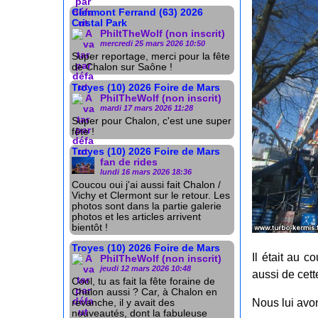
Clermont Ferrand (63) 2026
Cristal Park
PhiltTheWolf (non inscrit)
mercredi 25 mars 2026 10:50
Super reportage, merci pour la fête
de Chalon sur Saône !
Troyes (10) 2026 Foire de Mars
PhilTheWolf (non inscrit)
mardi 17 mars 2026 11:28
Super pour Chalon, c'est une super
fête !
Troyes (10) 2026 Foire de Mars
fan de rides
lundi 16 mars 2026 18:36
Coucou oui j'ai aussi fait Chalon /
Vichy et Clermont sur le retour. Les
photos sont dans la partie galerie
photos et les articles arrivent
bientôt !
Troyes (10) 2026 Foire de Mars
Il était au 
PhilTheWolf (non inscrit)
jeudi 12 mars 2026 10:48
aussi de cett
Cool, tu as fait la fête foraine de
Chalon aussi ? Car, à Chalon en
Nous lui avon
revanche, il y avait des
nouveautés, dont la fabuleuse