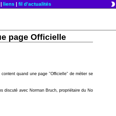
brightness_2
|
liens
|
fil d'actualités
e page Officielle
content quand une page "Officielle" de métier se
s discuté avec Norman Bruch, propriétaire du No