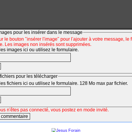
mages pour les insérer dans le message
r le bouton "insérer l'image" pour l'ajouter à votre message, le 
ée. Les images non insérés sont supprimées.
s images ici ou utilisez le formulaire.
fichiers pour les télécharger
s fichiers ici ou utilisez le formulaire. 128 Mo max par fichier.
ous n'êtes pas connecté, vous postez en mode invité.