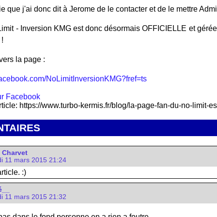
ie que j'ai donc dit à Jerome de le contacter et de le mettre Admi
imit - Inversion KMG est donc désormais OFFICIELLE et gérée pa
!
vers la page :
facebook.com/NoLimitInversionKMG?fref=ts
rticle: https://www.turbo-kermis.fr/blog/la-page-fan-du-no-limit-
TAIRES
 Charvet
i 11 mars 2015 21:24
ticle. :)
é__
i 11 mars 2015 21:32
 pas dans le fond personne en a rien a foutre