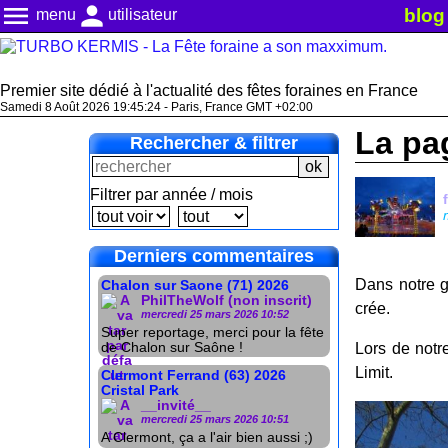
menu
person
blog
menu
utilisateur
Premier site dédié à l'actualité des fêtes foraines en France
Samedi 8 Août 2026 19:45:24 - Paris, France GMT +02:00
La pa
Rechercher & filtrer
Filtrer par année / mois
Derniers commentaires
Dans notre g
Chalon sur Saone (71) 2026
PhilTheWolf (non inscrit)
crée.
mercredi 25 mars 2026 10:52
Super reportage, merci pour la fête
de Chalon sur Saône !
Lors de notr
Limit.
Clermont Ferrand (63) 2026
Cristal Park
__invité__
mercredi 25 mars 2026 10:51
A Clermont, ça a l'air bien aussi ;)