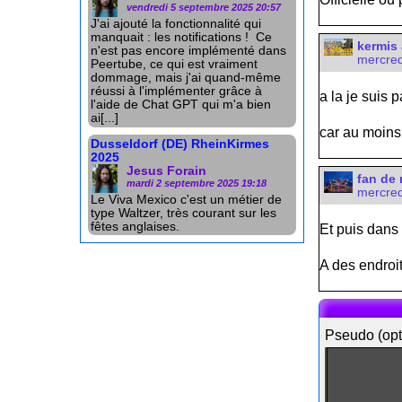
vendredi 5 septembre 2025 20:57
J'ai ajouté la fonctionnalité qui
manquait : les notifications ! Ce
kermis 
n'est pas encore implémenté dans
mercred
Peertube, ce qui est vraiment
dommage, mais j'ai quand-même
réussi à l'implémenter grâce à
a la je suis 
l'aide de Chat GPT qui m'a bien
ai[...]
car au moins 
Dusseldorf (DE) RheinKirmes
2025
Jesus Forain
fan de 
mardi 2 septembre 2025 19:18
mercred
Le Viva Mexico c'est un métier de
type Waltzer, très courant sur les
fêtes anglaises.
Et puis dans 
A des endroit
Pseudo (opt