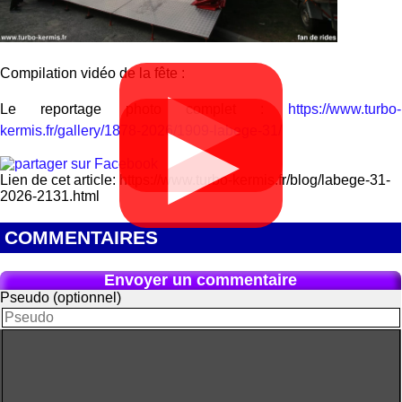
Compilation vidéo de la fête :
▶
Le reportage photo complet :
https://www.turbo-
▶
kermis.fr/gallery/1878-2026/1909-labege-31/
Lien de cet article: https://www.turbo-kermis.fr/blog/labege-31-
2026-2131.html
COMMENTAIRES
Envoyer un commentaire
Pseudo (optionnel)