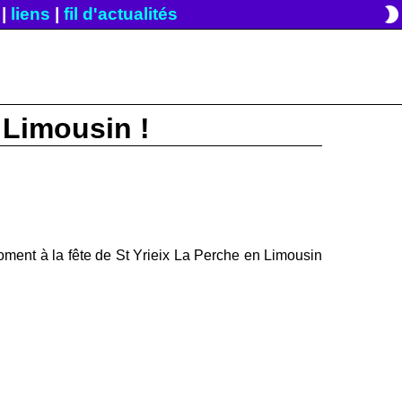
brightness_2
|
liens
|
fil d'actualités
 Limousin !
 moment à la fête de St Yrieix La Perche en Limousin