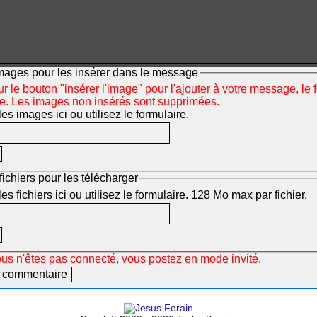
mages pour les insérer dans le message
r le bouton "insérer l'image" pour l'ajouter à votre message, le 
ée. Les images non insérés sont supprimées.
s images ici ou utilisez le formulaire.
fichiers pour les télécharger
s fichiers ici ou utilisez le formulaire. 128 Mo max par fichier.
ous n'êtes pas connecté, vous postez en mode invité.