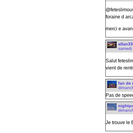
@feteslimousi
foraine d ar
merci e ava
allan3
samedi 
Salut feteslim
vient de rentr
fan de 
dimanch
Pas de speed
nightp
dimanch
Je trouve le