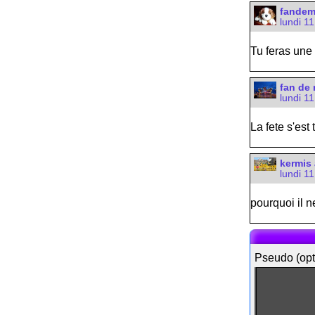
fande
lundi 1
Tu feras une
fan de 
lundi 1
La fete s'est
kermis 
lundi 1
pourquoi il n
Pseudo (opt