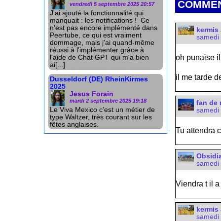
COMMEN
vendredi 5 septembre 2025 20:57
J'ai ajouté la fonctionnalité qui
manquait : les notifications ! Ce
n'est pas encore implémenté dans
kermis 
Peertube, ce qui est vraiment
samedi 
dommage, mais j'ai quand-même
réussi à l'implémenter grâce à
oh punaise i
l'aide de Chat GPT qui m'a bien
ai[...]
il me tarde d
Dusseldorf (DE) RheinKirmes
2025
Jesus Forain
mardi 2 septembre 2025 19:18
fan de 
Le Viva Mexico c'est un métier de
samedi 
type Waltzer, très courant sur les
fêtes anglaises.
Tu attendra c
Obsidi
samedi 
Viendra t il a 
kermis 
samedi 