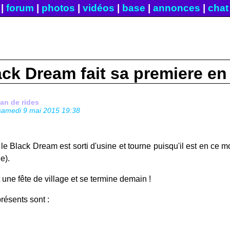
|
forum
|
photos
|
vidéos
|
base
|
annonces
|
chat
ack Dream fait sa premiere en
fan de rides
samedi 9 mai 2015 19:38
l, le Black Dream est sorti d'usine et tourne puisqu'il est en ce
e).
t une fête de village et se termine demain !
résents sont :