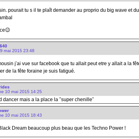
n. pourait tu s il te plaît demander au proprio du big wave et du 
cambal
nce😉
3640
9 mai 2015 23:48
ousin j'ai vue sur facebook que tu allait peut etre y allait a la fêt
er de la fête foraine je suis fatigué.
rides
e 10 mai 2015 14:25
 dancer mais a la place la "super chenille"
ower
e 10 mai 2015 18:43
 Black Dream beaucoup plus beau que les Techno Power !