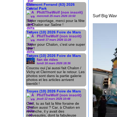
Clermont Ferrand (63) 2026
Cristal Park
PhiltTheWolf (non inscrit)
Surf Big Wav
mercredi 25 mars 2026 10:50
Super reportage, merci pour la fête
de Chalon sur Saône !
Troyes (10) 2026 Foire de Mars
PhilTheWolf (non inscrit)
mardi 17 mars 2026 11:28
Super pour Chalon, c'est une super
fête !
Troyes (10) 2026 Foire de Mars
fan de rides
lundi 16 mars 2026 18:36
Coucou oui j'ai aussi fait Chalon /
Vichy et Clermont sur le retour. Les
photos sont dans la partie galerie
photos et les articles arrivent
bientôt !
Troyes (10) 2026 Foire de Mars
PhilTheWolf (non inscrit)
jeudi 12 mars 2026 10:48
Cool, tu as fait la fête foraine de
Chalon aussi ? Car, à Chalon en
revanche, il y avait des
nouveautés, dont la fabuleuse