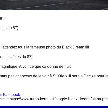
r :
etes du 87)
 l'attendez tous la fameuse photo du Black Dream !!!!
o, les fetes du 87)
magnifique. A voir ce que ca donne de nuit.
tant pas chanceux de le voir à St Yrieix, il sera a Decize pour 
rticle: https://www.turbo-kermis.fr/blog/le-black-dream-fait-sa-p