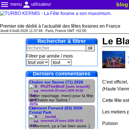
menu
person
blog
menu
utilisateur
Premier site dédié à l'actualité des fêtes foraines en France
Jeudi 6 Août 2026 11:37:46 - Paris, France GMT +02:00
Le Bl
Rechercher & filtrer
Filtrer par année / mois
Derniers commentaires
C'est officie
Chalon sur Saone (71) 2026
PhilTheWolf (non inscrit)
(Haute Vienn
mercredi 25 mars 2026 10:52
Super reportage, merci pour la fête
de Chalon sur Saône !
Cette fête es
Clermont Ferrand (63) 2026
Les metiers p
Cristal Park
__invité__
mercredi 25 mars 2026 10:51
Pulsion
A Clermont, ça a l'air bien aussi ;)