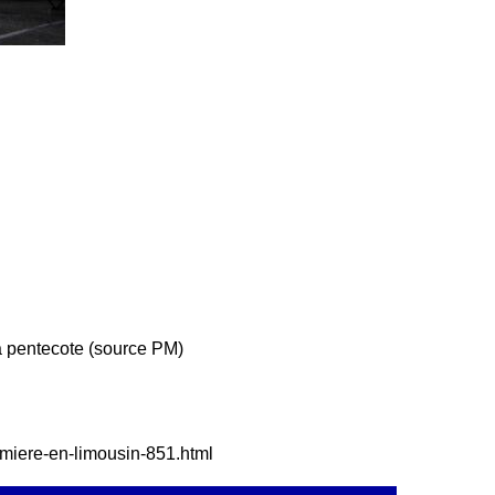
la pentecote (source PM)
remiere-en-limousin-851.html