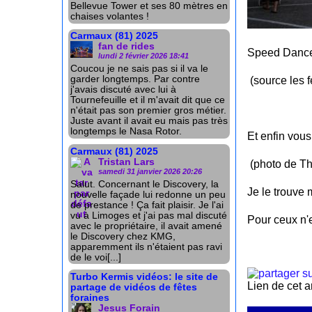
Bellevue Tower et ses 80 mètres en
chaises volantes !
Carmaux (81) 2025
fan de rides
Speed Dance
lundi 2 février 2026 18:41
Coucou je ne sais pas si il va le
garder longtemps. Par contre
(source les f
j'avais discuté avec lui à
Tournefeuille et il m'avait dit que ce
n'était pas son premier gros métier.
Juste avant il avait eu mais pas très
longtemps le Nasa Rotor.
Et enfin vous
Carmaux (81) 2025
Tristan Lars
(photo de The
samedi 31 janvier 2026 20:26
Salut. Concernant le Discovery, la
Je le trouve 
nouvelle façade lui redonne un peu
de prestance ! Ça fait plaisir. Je l'ai
vu à Limoges et j'ai pas mal discuté
Pour ceux n'e
avec le propriétaire, il avait amené
le Discovery chez KMG,
apparemment ils n'étaient pas ravi
de le voi[...]
Turbo Kermis vidéos: le site de
Lien de cet a
partage de vidéos de fêtes
foraines
Jesus Forain