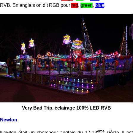
RVB. En anglais on dit RGB pour
red
,
green
,
blue
.
Very Bad Trip, éclairage 100% LED RVB
Newton
ème
Newton était un chercheur anglais du 17-18
siècle. Il est