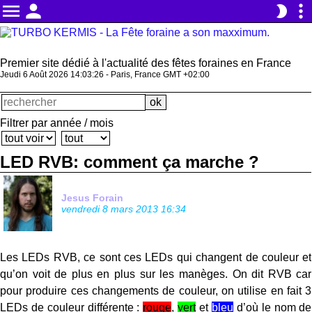
menu
person
more_vert
brightness_2
Premier site dédié à l'actualité des fêtes foraines en France
Jeudi 6 Août 2026 14:03:27 - Paris, France GMT +02:00
Filtrer par année / mois
LED RVB: comment ça marche ?
Jesus Forain
vendredi 8 mars 2013 16:34
Les LEDs RVB, ce sont ces LEDs qui changent de couleur et
qu’on voit de plus en plus sur les manèges. On dit RVB car
pour produire ces changements de couleur, on utilise en fait 3
LEDs de couleur différente :
rouge
,
vert
et
bleu
d’où le nom de