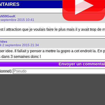
▶
TAIRES
aN59GeeK
 septembre 2015 10:41
l attraction que je voulais faire le plus mais il y avait trop d
rides
i 2 septembre 2015 21:34
r idee. Il fallait y penser a mettre la gopro a cet endroit la. En plu
 dans 3 semaines donc !
Envoyer un commentai
ionnel)