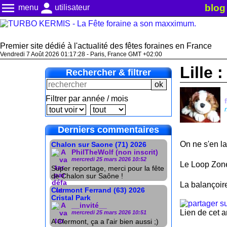
menu
person
blog
menu
utilisateur
Premier site dédié à l'actualité des fêtes foraines en France
Vendredi 7 Août 2026 01:17:28 - Paris, France GMT +02:00
Lille 
Rechercher & filtrer
Filtrer par année / mois
Derniers commentaires
On ne s'en l
Chalon sur Saone (71) 2026
PhilTheWolf (non inscrit)
mercredi 25 mars 2026 10:52
Le Loop Zon
Super reportage, merci pour la fête
de Chalon sur Saône !
La balançoir
Clermont Ferrand (63) 2026
Cristal Park
__invité__
Lien de cet a
mercredi 25 mars 2026 10:51
A Clermont, ça a l'air bien aussi ;)