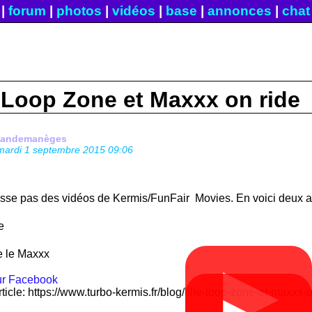
|
forum
|
photos
|
vidéos
|
base
|
annonces
|
chat
: Loop Zone et Maxxx on ride
fandemanèges
mardi 1 septembre 2015 09:06
asse pas des vidéos de Kermis/FunFair Movies. En voici deux au
e
e le Maxxx
▶
rticle: https://www.turbo-kermis.fr/blog/lille-loop-zone-et-maxxx-