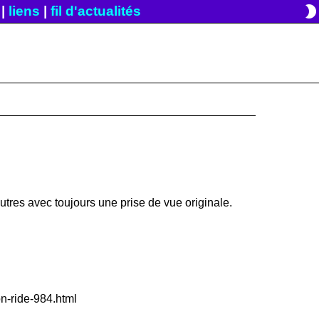
brightness_2
|
liens
|
fil d'actualités
tres avec toujours une prise de vue originale.
on-ride-984.html