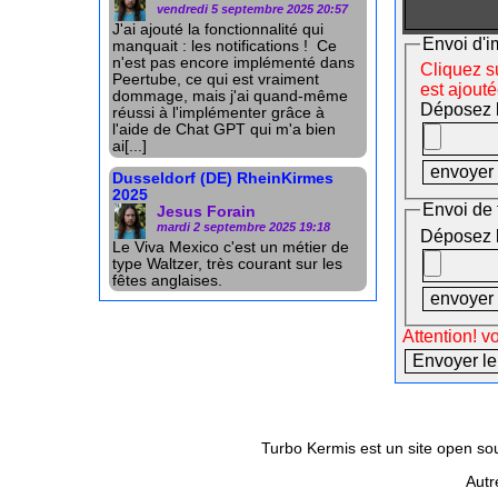
vendredi 5 septembre 2025 20:57
J'ai ajouté la fonctionnalité qui
Envoi d'i
manquait : les notifications ! Ce
n'est pas encore implémenté dans
Cliquez su
Peertube, ce qui est vraiment
est ajout
dommage, mais j'ai quand-même
Déposez le
réussi à l'implémenter grâce à
l'aide de Chat GPT qui m'a bien
ai[...]
Dusseldorf (DE) RheinKirmes
2025
Envoi de 
Jesus Forain
mardi 2 septembre 2025 19:18
Déposez le
Le Viva Mexico c'est un métier de
type Waltzer, très courant sur les
fêtes anglaises.
Attention! v
Turbo Kermis est un site open sour
Autr