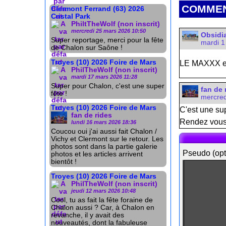
COMMEN
Clermont Ferrand (63) 2026
Cristal Park
PhiltTheWolf (non inscrit)
mercredi 25 mars 2026 10:50
Obsidi
Super reportage, merci pour la fête
mardi 1
de Chalon sur Saône !
Troyes (10) 2026 Foire de Mars
LE MAXXX est 
PhilTheWolf (non inscrit)
mardi 17 mars 2026 11:28
Super pour Chalon, c'est une super
fan de 
fête !
mercred
Troyes (10) 2026 Foire de Mars
C'est une supe
fan de rides
Rendez vous
lundi 16 mars 2026 18:36
Coucou oui j'ai aussi fait Chalon /
Vichy et Clermont sur le retour. Les
photos sont dans la partie galerie
Pseudo (opt
photos et les articles arrivent
bientôt !
Troyes (10) 2026 Foire de Mars
PhilTheWolf (non inscrit)
jeudi 12 mars 2026 10:48
Cool, tu as fait la fête foraine de
Chalon aussi ? Car, à Chalon en
revanche, il y avait des
nouveautés, dont la fabuleuse