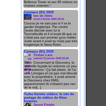
Bellevue Tower et ses 80 mètres en
chaises volantes !
Carmaux (81) 2025
fan de rides
lundi 2 février 2026 18:41
Coucou je ne sais pas si il va le
garder longtemps. Par contre
j'avais discuté avec lui à
Tournefeuille et il m'avait dit que ce
n'était pas son premier gros métier.
Juste avant il avait eu mais pas très
longtemps le Nasa Rotor.
Carmaux (81) 2025
Tristan Lars
samedi 31 janvier 2026 20:26
Salut. Concernant le Discovery, la
nouvelle façade lui redonne un peu
de prestance ! Ça fait plaisir. Je l'ai
vu à Limoges et j'ai pas mal discuté
avec le propriétaire, il avait amené
le Discovery chez KMG,
apparemment ils n'étaient pas ravi
de le voi[...]
Turbo Kermis vidéos: le site de
partage de vidéos de fêtes
foraines
Jesus Forain