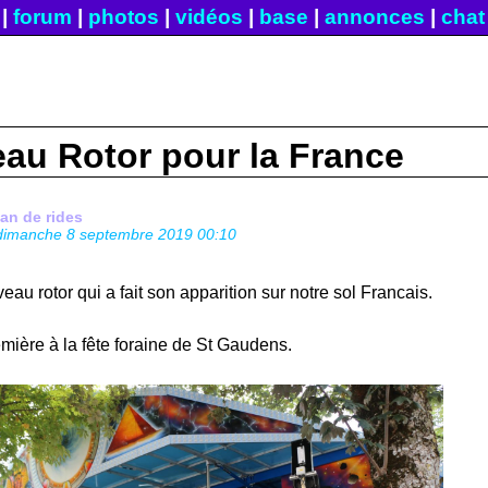
|
forum
|
photos
|
vidéos
|
base
|
annonces
|
chat
au Rotor pour la France
fan de rides
dimanche 8 septembre 2019 00:10
eau rotor qui a fait son apparition sur notre sol Francais.
première à la fête foraine de St Gaudens.