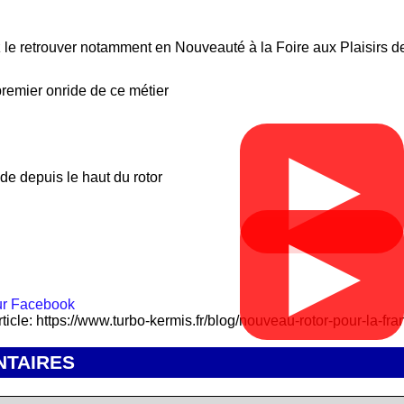
 le retrouver notamment en Nouveauté à la Foire aux Plaisirs de
 premier onride de ce métier
▶
ide depuis le haut du rotor
▶
rticle: https://www.turbo-kermis.fr/blog/nouveau-rotor-pour-la-fr
TAIRES