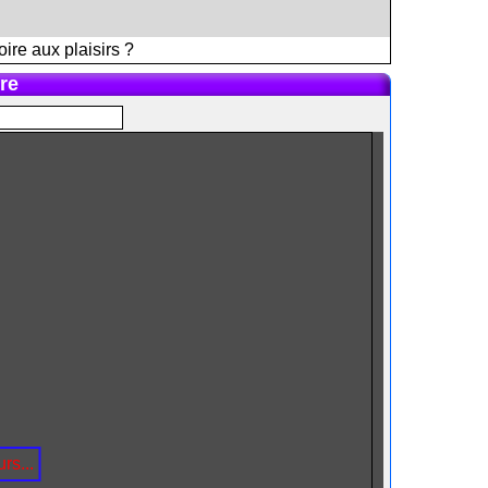
ire aux plaisirs ?
re
rs...