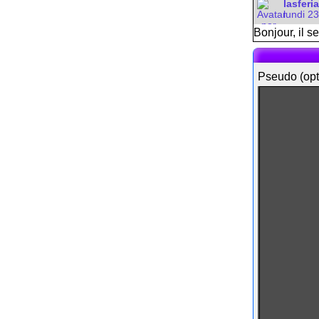
lasferi
lundi 2
Bonjour, il s
Pseudo (opt