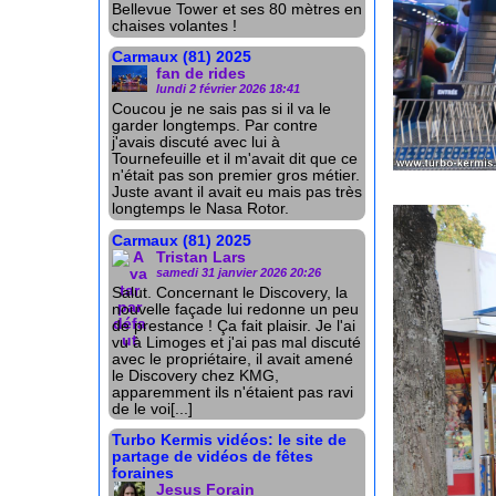
Bellevue Tower et ses 80 mètres en
chaises volantes !
Carmaux (81) 2025
fan de rides
lundi 2 février 2026 18:41
Coucou je ne sais pas si il va le
garder longtemps. Par contre
j'avais discuté avec lui à
Tournefeuille et il m'avait dit que ce
n'était pas son premier gros métier.
Juste avant il avait eu mais pas très
longtemps le Nasa Rotor.
Carmaux (81) 2025
Tristan Lars
samedi 31 janvier 2026 20:26
Salut. Concernant le Discovery, la
nouvelle façade lui redonne un peu
de prestance ! Ça fait plaisir. Je l'ai
vu à Limoges et j'ai pas mal discuté
avec le propriétaire, il avait amené
le Discovery chez KMG,
apparemment ils n'étaient pas ravi
de le voi[...]
Turbo Kermis vidéos: le site de
partage de vidéos de fêtes
foraines
Jesus Forain