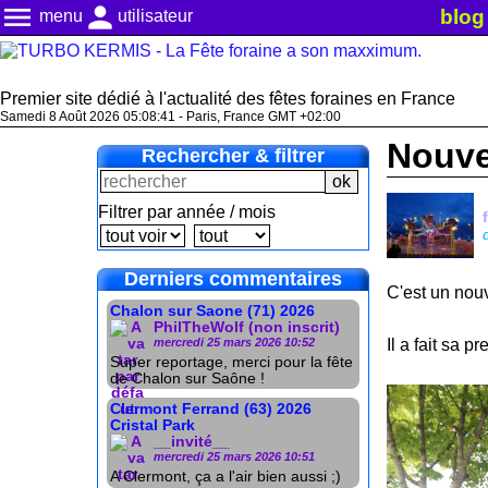
menu
person
blog
menu
utilisateur
Premier site dédié à l'actualité des fêtes foraines en France
Samedi 8 Août 2026 05:08:42 - Paris, France GMT +02:00
Nouve
Rechercher & filtrer
Filtrer par année / mois
Derniers commentaires
C'est un nouv
Chalon sur Saone (71) 2026
PhilTheWolf (non inscrit)
mercredi 25 mars 2026 10:52
Il a fait sa 
Super reportage, merci pour la fête
de Chalon sur Saône !
Clermont Ferrand (63) 2026
Cristal Park
__invité__
mercredi 25 mars 2026 10:51
A Clermont, ça a l'air bien aussi ;)