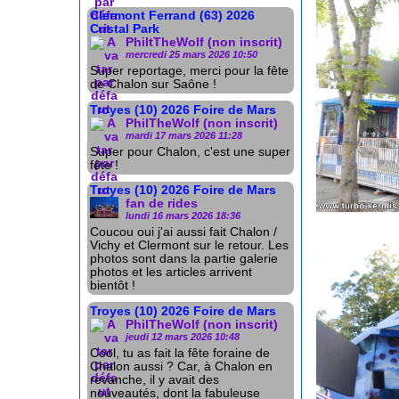
Clermont Ferrand (63) 2026
Cristal Park
PhiltTheWolf (non inscrit)
mercredi 25 mars 2026 10:50
Super reportage, merci pour la fête
de Chalon sur Saône !
Troyes (10) 2026 Foire de Mars
PhilTheWolf (non inscrit)
mardi 17 mars 2026 11:28
Super pour Chalon, c'est une super
fête !
Troyes (10) 2026 Foire de Mars
fan de rides
lundi 16 mars 2026 18:36
Coucou oui j'ai aussi fait Chalon /
Vichy et Clermont sur le retour. Les
photos sont dans la partie galerie
photos et les articles arrivent
bientôt !
Troyes (10) 2026 Foire de Mars
PhilTheWolf (non inscrit)
jeudi 12 mars 2026 10:48
Cool, tu as fait la fête foraine de
Chalon aussi ? Car, à Chalon en
revanche, il y avait des
nouveautés, dont la fabuleuse