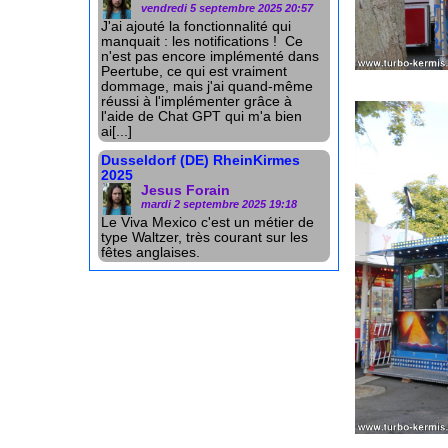
vendredi 5 septembre 2025 20:57
J'ai ajouté la fonctionnalité qui
manquait : les notifications ! Ce
n'est pas encore implémenté dans
Peertube, ce qui est vraiment
dommage, mais j'ai quand-même
réussi à l'implémenter grâce à
l'aide de Chat GPT qui m'a bien
ai[...]
Dusseldorf (DE) RheinKirmes
2025
Jesus Forain
mardi 2 septembre 2025 19:18
Le Viva Mexico c'est un métier de
type Waltzer, très courant sur les
fêtes anglaises.