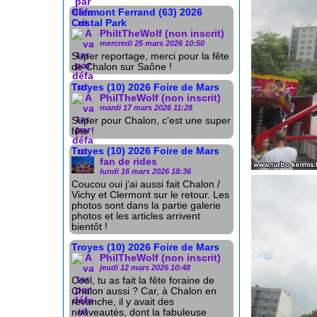
Clermont Ferrand (63) 2026
Cristal Park
PhiltTheWolf (non inscrit)
mercredi 25 mars 2026 10:50
Super reportage, merci pour la fête
de Chalon sur Saône !
Troyes (10) 2026 Foire de Mars
PhilTheWolf (non inscrit)
mardi 17 mars 2026 11:28
Super pour Chalon, c'est une super
fête !
Troyes (10) 2026 Foire de Mars
fan de rides
lundi 16 mars 2026 18:36
Coucou oui j'ai aussi fait Chalon /
Vichy et Clermont sur le retour. Les
photos sont dans la partie galerie
photos et les articles arrivent
bientôt !
Troyes (10) 2026 Foire de Mars
PhilTheWolf (non inscrit)
jeudi 12 mars 2026 10:48
Cool, tu as fait la fête foraine de
Chalon aussi ? Car, à Chalon en
revanche, il y avait des
nouveautés, dont la fabuleuse