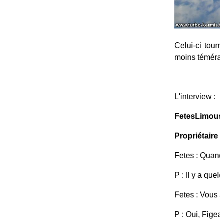
Celui-ci tou
moins témérai
L'interview :
FetesLimous
Propriétaire 
Fetes : Quan
P : Il y a qu
Fetes : Vous 
P : Oui, Fig