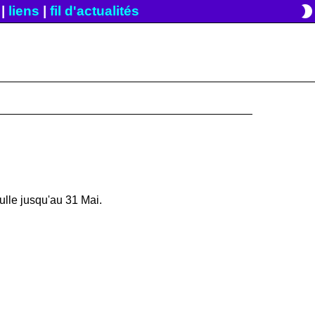
brightness_2
|
liens
|
fil d'actualités
ulle jusqu'au 31 Mai.