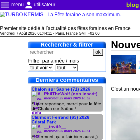
menu
person
blog
menu
utilisateur
Premier site dédié à l'actualité des fêtes foraines en France
Vendredi 7 Août 2026 01:44:13 - Paris, France GMT +02:00
Nouve
Rechercher & filtrer
Filtrer par année / mois
Derniers commentaires
C'est un nouv
Chalon sur Saone (71) 2026
PhilTheWolf (non inscrit)
mercredi 25 mars 2026 10:52
Super reportage, merci pour la fête
de Chalon sur Saône !
Clermont Ferrand (63) 2026
Cristal Park
__invité__
mercredi 25 mars 2026 10:51
A Clermont, ça a l'air bien aussi ;)