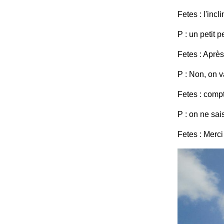
Fetes : l'inc
P : un petit p
Fetes : Après
P : Non, on v
Fetes : compt
P : on ne sai
Fetes : Merc