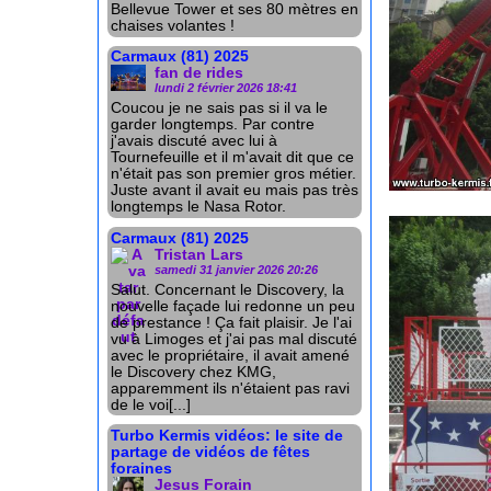
Bellevue Tower et ses 80 mètres en
chaises volantes !
Carmaux (81) 2025
fan de rides
lundi 2 février 2026 18:41
Coucou je ne sais pas si il va le
garder longtemps. Par contre
j'avais discuté avec lui à
Tournefeuille et il m'avait dit que ce
n'était pas son premier gros métier.
Juste avant il avait eu mais pas très
longtemps le Nasa Rotor.
Carmaux (81) 2025
Tristan Lars
samedi 31 janvier 2026 20:26
Salut. Concernant le Discovery, la
nouvelle façade lui redonne un peu
de prestance ! Ça fait plaisir. Je l'ai
vu à Limoges et j'ai pas mal discuté
avec le propriétaire, il avait amené
le Discovery chez KMG,
apparemment ils n'étaient pas ravi
de le voi[...]
Turbo Kermis vidéos: le site de
partage de vidéos de fêtes
foraines
Jesus Forain