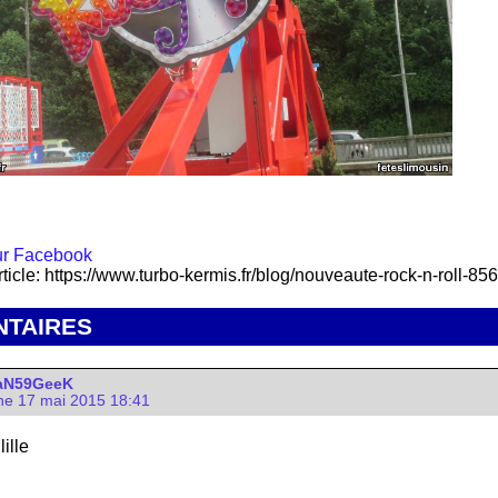
rticle: https://www.turbo-kermis.fr/blog/nouveaute-rock-n-roll-856
TAIRES
aN59GeeK
e 17 mai 2015 18:41
lille