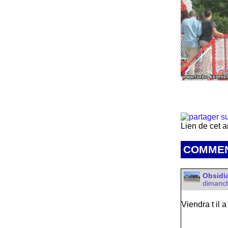
Lien de cet a
COMMEN
Obsidi
dimanch
Viendra t il a 