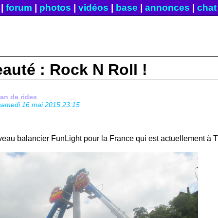
|
forum
|
photos
|
vidéos
|
base
|
annonces
|
chat
auté : Rock N Roll !
fan de rides
samedi 16 mai 2015 23:15
eau balancier FunLight pour la France qui est actuellement à T