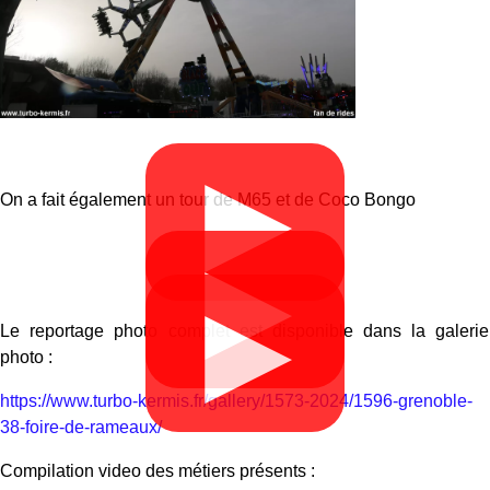
▶
On a fait également un tour de M65 et de Coco Bongo
▶
▶
Le reportage photo complet est disponible dans la galerie
photo :
https://www.turbo-kermis.fr/gallery/1573-2024/1596-grenoble-
38-foire-de-rameaux/
Compilation video des métiers présents :