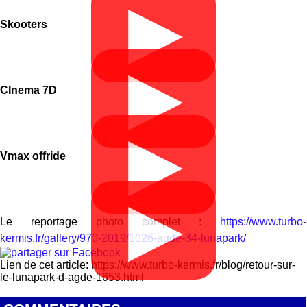
▶
Skooters
▶
CInema 7D
▶
Vmax offride
▶
Le reportage photo complet :
https://www.turbo-
kermis.fr/gallery/970-2019/1026-agde-34-lunapark/
Lien de cet article: https://www.turbo-kermis.fr/blog/retour-sur-
le-lunapark-d-agde-1653.html