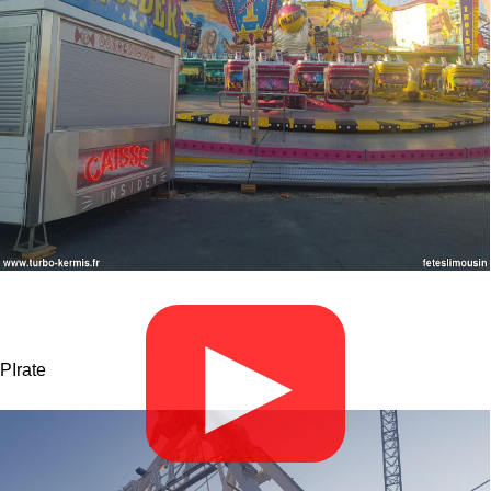
▶
PIrate