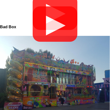
▶
▶
Bad Box