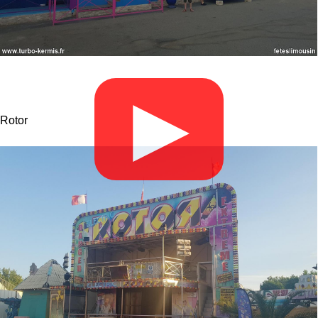
▶
Rotor