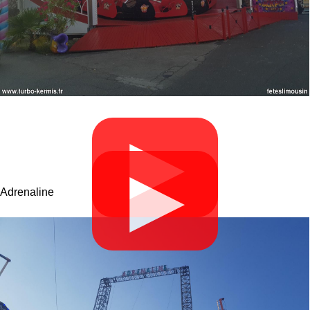
▶
▶
Adrenaline