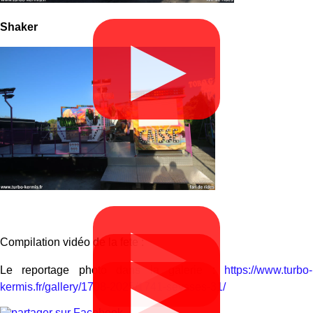
Shaker
▶
▶
Compilation vidéo de la fete :
▶
Le reportage photo dans la galerie :
https://www.turbo-
▶
kermis.fr/gallery/1708-2025/1741-seysses-31/