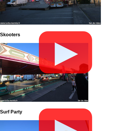
Skooters
▶
Surf Party
▶