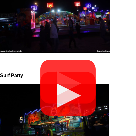
▶
Surf Party
▶