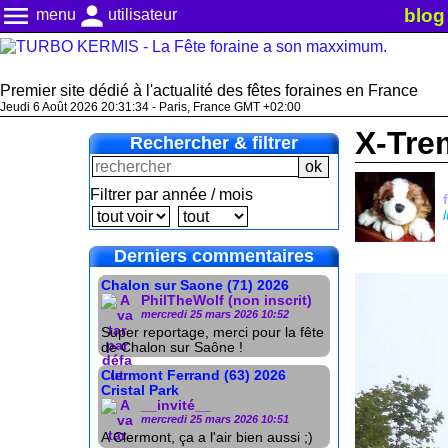
menu
person
blog
menu
utilisateur
Premier site dédié à l'actualité des fêtes foraines en France
Jeudi 6 Août 2026 20:31:36 - Paris, France GMT +02:00
X-Tre
Rechercher & filtrer
Filtrer par année / mois
Derniers commentaires
Chalon sur Saone (71) 2026
PhilTheWolf (non inscrit)
mercredi 25 mars 2026 10:52
Super reportage, merci pour la fête
de Chalon sur Saône !
Clermont Ferrand (63) 2026
Cristal Park
__invité__
mercredi 25 mars 2026 10:51
A Clermont, ça a l'air bien aussi ;)