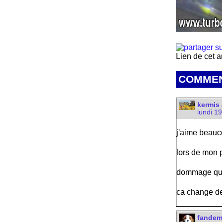
Lien de cet a
COMMEN
kermis 
lundi 1
j'aime beauc
lors de mon 
dommage qu'il
ca change de
fande