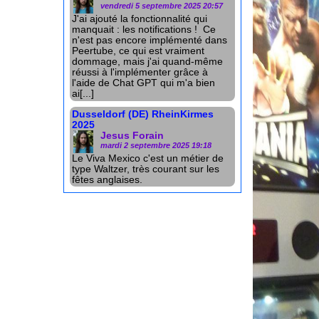
vendredi 5 septembre 2025 20:57
J'ai ajouté la fonctionnalité qui
manquait : les notifications ! Ce
n'est pas encore implémenté dans
Peertube, ce qui est vraiment
dommage, mais j'ai quand-même
réussi à l'implémenter grâce à
l'aide de Chat GPT qui m'a bien
ai[...]
Dusseldorf (DE) RheinKirmes
2025
Jesus Forain
mardi 2 septembre 2025 19:18
Le Viva Mexico c'est un métier de
type Waltzer, très courant sur les
fêtes anglaises.