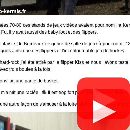
ées 70-80 ces stands de jeux vidéos avaient pour nom "la Ker
Fu. Il y avait aussi des baby foot et des flippers.
ux plaisirs de Bordeaux ce genre de salle de jeux à pour nom : 
iques ainsi que des flippers et l'incontournable jeu de hockey.
hard-rock j'ai été attiré par le flipper Kiss et nous l'avons test
vec trois boules à la fois !
ns fait une partie de basket.
▶
m'a mit une raclée ! 😁 Il est trop fort pour mettre des paniers !
▶
 une autre façon de s'amuser à la foire de Bordeaux avec un max