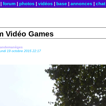
|
forum
|
photos
|
vidéos
|
base
|
annonces
|
chat
m Vidéo Games
fandemanèges
lundi 19 octobre 2015 22:17