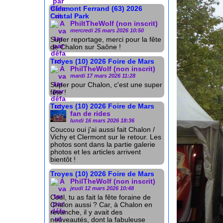
Clermont Ferrand (63) 2026
Cristal Park
PhiltTheWolf (non inscrit)
mercredi 25 mars 2026 10:50
Super reportage, merci pour la fête
de Chalon sur Saône !
Troyes (10) 2026 Foire de Mars
PhilTheWolf (non inscrit)
mardi 17 mars 2026 11:28
Super pour Chalon, c'est une super
fête !
Troyes (10) 2026 Foire de Mars
fan de rides
lundi 16 mars 2026 18:36
Coucou oui j'ai aussi fait Chalon /
Vichy et Clermont sur le retour. Les
photos sont dans la partie galerie
photos et les articles arrivent
bientôt !
Troyes (10) 2026 Foire de Mars
PhilTheWolf (non inscrit)
jeudi 12 mars 2026 10:48
Cool, tu as fait la fête foraine de
Chalon aussi ? Car, à Chalon en
revanche, il y avait des
nouveautés, dont la fabuleuse