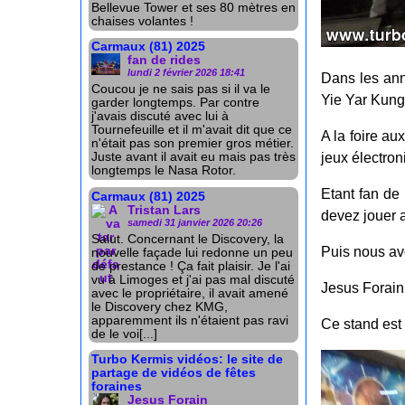
Bellevue Tower et ses 80 mètres en
chaises volantes !
Carmaux (81) 2025
fan de rides
lundi 2 février 2026 18:41
Dans les ann
Coucou je ne sais pas si il va le
Yie Yar Kung 
garder longtemps. Par contre
j'avais discuté avec lui à
Tournefeuille et il m'avait dit que ce
A la foire a
n'était pas son premier gros métier.
Juste avant il avait eu mais pas très
jeux électron
longtemps le Nasa Rotor.
Etant fan de 
Carmaux (81) 2025
Tristan Lars
devez jouer a
samedi 31 janvier 2026 20:26
Salut. Concernant le Discovery, la
Puis nous avo
nouvelle façade lui redonne un peu
de prestance ! Ça fait plaisir. Je l'ai
vu à Limoges et j'ai pas mal discuté
Jesus Forain 
avec le propriétaire, il avait amené
le Discovery chez KMG,
apparemment ils n'étaient pas ravi
Ce stand est
de le voi[...]
Turbo Kermis vidéos: le site de
partage de vidéos de fêtes
foraines
Jesus Forain