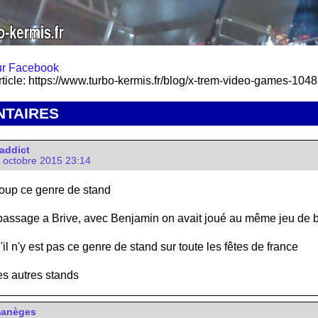
rticle: https://www.turbo-kermis.fr/blog/x-trem-video-games-1048
TAIRES
addict
9 octobre 2015 23:14
oup ce genre de stand
passage a Brive, avec Benjamin on avait joué au même jeu de b
 n'y est pas ce genre de stand sur toute les fêtes de france
s autres stands
manèges