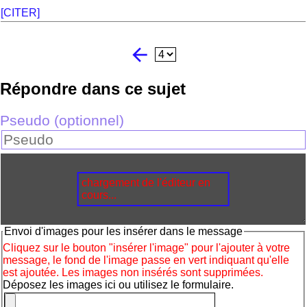
[CITER]
arrow_back
Répondre dans ce sujet
Pseudo (optionnel)
chargement de l'éditeur en
cours...
Envoi d'images pour les insérer dans le message
Cliquez sur le bouton "insérer l'image" pour l'ajouter à votre
message, le fond de l'image passe en vert indiquant qu'elle
est ajoutée. Les images non insérés sont supprimées.
Déposez les images ici ou utilisez le formulaire.