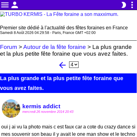
menu
person
more_vert
brightness_2
Premier site dédié à l'actualité des fêtes foraines en France
Samedi 8 Août 2026 04:29:58 - Paris, France GMT +02:00
Forum
>
Autour de la fête foraine
>
La plus grande
et la plus petite fête foraine que vous avez faites.
arrow_back
La plus grande et la plus petite fête foraine que
vous avez faites.
kermis addict
mercredi 26 novembre 2014 20:43
oui j ai vu la photo mais c est faux car a cote du crazy dance si
mes souvenir son beau il y avait le one man show et le techno