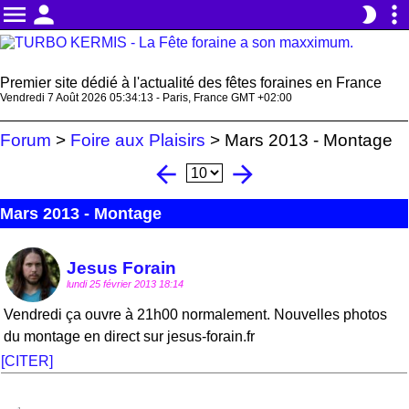
menu
person
more_vert
brightness_2
Premier site dédié à l'actualité des fêtes foraines en France
Vendredi 7 Août 2026 05:34:14 - Paris, France GMT +02:00
Forum
>
Foire aux Plaisirs
>
Mars 2013 - Montage
arrow_back
arrow_forward
Mars 2013 - Montage
Jesus Forain
lundi 25 février 2013 18:14
Vendredi ça ouvre à 21h00 normalement. Nouvelles photos
du montage en direct sur jesus-forain.fr
[CITER]