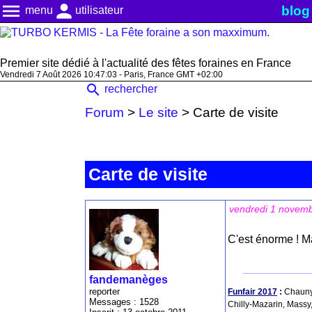
menu
person
blog
menu
utilisateur
Premier site dédié à l'actualité des fêtes foraines en France
Vendredi 7 Août 2026 10:47:05 - Paris, France GMT +02:00
search
rechercher
Forum
>
Le site
>
Carte de visite
Carte de visite
vendredi 1 novem
C'est énorme ! Ma
fandemanèges
reporter
Funfair 2017
:
Chauny,
Messages : 1528
Chilly-Mazarin, Massy,