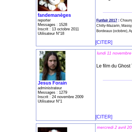
fandemanèges
reporter
Funfair 2017
:
Chauny,
Messages : 1528
Chilly-Mazarin, Massy,
Inscrit : 13 octobre 2011
Bordeaux (octobre), A
Utilisateur N°18
[CITER]
lundi 11 novembre
Le film du Ghost 
Jesus Forain
administrateur
Messages : 1279
Inscrit : 24 novembre 2009
Utilisateur N°1
[CITER]
mercredi 2 avril 2