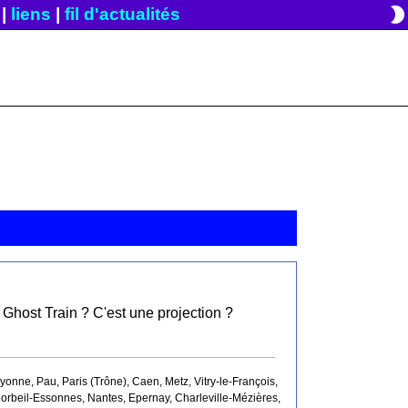
brightness_2
|
liens
|
fil d'actualités
 Ghost Train ? C'est une projection ?
nne, Pau, Paris (Trône), Caen, Metz, Vitry-le-François,
 Corbeil-Essonnes, Nantes, Epernay, Charleville-Mézières,