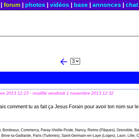
|
forum
|
photos
|
vidéos
|
base
|
annonces
|
chat
arrow_back
bre 2013 12:23
- modifié vendredi 1 novembre 2013 12:32
is comment tu as fait ça Jesus Forain pour avoir ton nom sur le
 Bordeaux, Commercy, Paray-Vieille-Poste, Nancy, Reims (Pâques), Grenoble, Bayo
 Brive-la-Gaillarde, Paris (Tuileries), Saint-Germain-en-Laye (Loges), Laon, Lille,