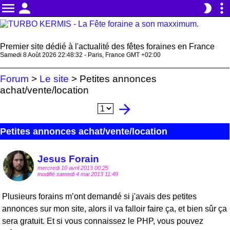
menu
person
more_vert
brightness_2
Premier site dédié à l'actualité des fêtes foraines en France
Samedi 8 Août 2026 22:48:32 - Paris, France GMT +02:00
Forum
>
Le site
>
Petites annonces
achat/vente/location
arrow_forward
Petites annonces achat/vente/location
Jesus Forain
mercredi 10 avril 2013 00:25
modifié samedi 4 mai 2013 11:49
Plusieurs forains m’ont demandé si j'avais des petites
annonces sur mon site, alors il va falloir faire ça, et bien sûr ça
sera gratuit. Et si vous connaissez le PHP, vous pouvez