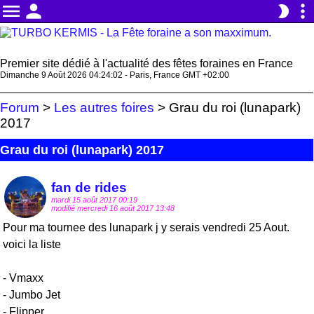
menu
person
more_vert
brightness_2
Premier site dédié à l'actualité des fêtes foraines en France
Dimanche 9 Août 2026 04:24:02 - Paris, France GMT +02:00
Forum
>
Les autres foires
>
Grau du roi (lunapark)
2017
Grau du roi (lunapark) 2017
fan de rides
mardi 15 août 2017 00:19
modifié mercredi 16 août 2017 13:48
Pour ma tournee des lunapark j y serais vendredi 25 Aout.
voici la liste
- Vmaxx
- Jumbo Jet
- Flipper