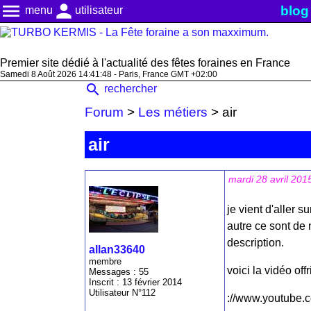
menu
person
blog
menu
utilisateur
Premier site dédié à l'actualité des fêtes foraines en France
Samedi 8 Août 2026 14:41:48 - Paris, France GMT +02:00
search
rechercher
Forum
>
Les métiers
>
air
air
mardi 28 avril 201
je vient d'aller 
autre ce sont de 
description.
allan33640
membre
voici la vidéo offr
Messages : 55
Inscrit : 13 février 2014
Utilisateur N°112
://www.youtube