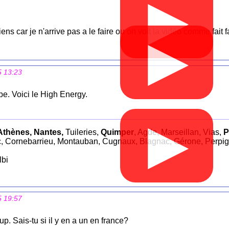
▶
iens car je n'arrive pas a le faire ou on voit la vidéo comme f
▶
5 13:23
pe. Voici le High Energy.
▶
Athènes, Nantes,
Tuileries,
Quimper
, Agde, Marseillan, Vias,
P
, Cornebarrieu, Montauban, Cugnaux, Blagnac, Gérone, Perpi
lbi
5 19:57
. Sais-tu si il y en a un en france?