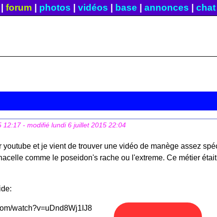
|
forum
|
photos
|
vidéos
|
base
|
annonces
|
chat
5 12:17
- modifié lundi 6 juillet 2015 22:04
sur youtube et je vient de trouver une vidéo de manège assez sp
nacelle comme le poseidon's rache ou l'extreme. Ce métier était 
ide:
.com/watch?v=uDnd8Wj1IJ8