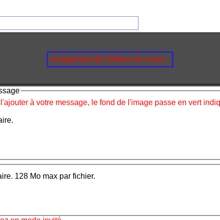
chargement de l'éditeur en cours...
essage
 l'ajouter à votre message, le fond de l'image passe en vert ind
ire.
aire. 128 Mo max par fichier.