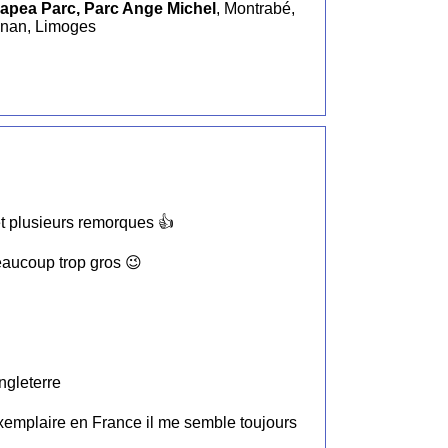
apea Parc, Parc Ange Michel
, Montrabé,
gnan, Limoges
t plusieurs remorques 👍
eaucoup trop gros 😉
ngleterre
 exemplaire en France il me semble toujours