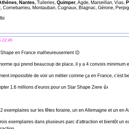
Athènes, Nantes,
Tuileries,
Quimper
, Agde, Marseillan, Vias,
P
, Cornebarrieu, Montauban, Cugnaux, Blagnac, Gérone, Perpi
lbi
5 22:45
ar Shape en France malheureusement ☹️
énorme qui prend beaucoup de place, il y a 4 convois minimum e
ment impossible de voir un métier comme ça en France, c'est b
ompter 1.6 millions d'euros pour un Star Shape Ziere 👍
a 2 exemplaires sur les fêtes foraine, un en Allemagne et un en A
trois exemplaires dans plusieurs parc d'attraction et bientôt un
traction