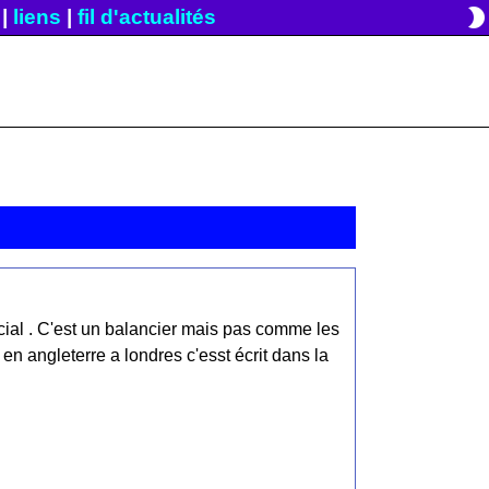
brightness_2
|
liens
|
fil d'actualités
écial . C'est un balancier mais pas comme les
en angleterre a londres c'esst écrit dans la